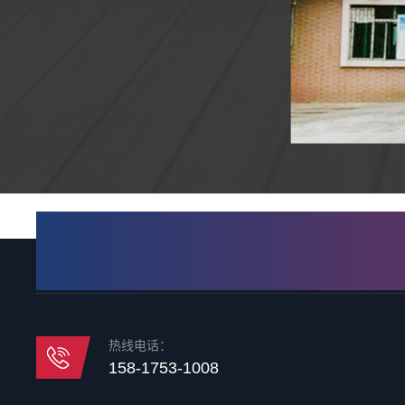
热线电话：
158-1753-1008