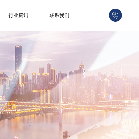
行业资讯
联系我们
158-
1753-
1008