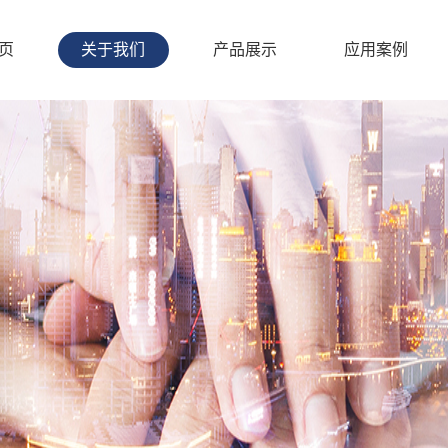
页
关于我们
产品展示
应用案例