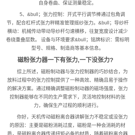
自身卷曲、保证测量稳定。
5、&bull；张力控制：开式平行调节棒通过包角调
节，配合杠杆式张力秤精准管理摇纱张力。&bull；导纱杆
横动：机械传动带动导纱杆匀速横移，往复宽度设计减少
卷绕重叠层数。 设备与环境要求&bull；铭牌标识：需标明
型号、规格、制造商等基本信息。
磁粉张力器一下有张力,一下没张力?
综上所述，磁粉制动器与张力控制器的巧妙结合，为
放料过程中的张力控制提供了一种高效、精确且易于操作
的解决方案。通过精确调整磁粉制动器的磁场强度，张力
控制器能够在不同的生产需求下，灵活地控制材料的张
力，确保生产过程的顺利进行。
你好，天机传动磁粉离合器讲解张力不稳定或没张力
的原因：主要是磁粉消耗过度，磁粉是一种会消耗的材
质，是磁粉离合器传递扭矩必备的材质，随着磁粉离合器