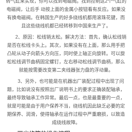
转气缸来实现，你可以找到电磁阀。找到控制这2个气缸的
电磁阀，让后手 动按上面的金属小按钮看有反应。如果没
有换电磁阀。在韩国生产的好多绕线机都用滚珠花键，而
且这些绕线机都已经转移到中国来生产了。
2、原因：松线销太松。解决方法：首先，确认松线销
是否在松线卡头上。其次，如果没有在上面，那么用手把
凸轮从动子向箭头方向压，同时使上轴正向旋转。可以旋
松松线调节曲柄固定螺钉，左右移动松线调节曲柄，那么
就能按需要改变第二夹线器张力盘的浮动量。
3、另外，也可能是在机器出厂装配过程中出现了问
题，比如说没有按照出厂说明书上的要求正确装配轴承，
最终导致轴承工作异常。最后一点，也是最重要的一点，
就是可能是由于用户保养不当，绕线机因此缺乏必要的定
期保养、润滑，使得轴承在运作过程中严重磨损，以致造
成绕线故障。