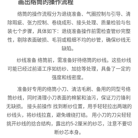
画出络筒的操作流程
络筒的操作流程分为退绕准备、气圈控制与引导、清
除瑕疵、张力控制、卷绕成形、接头处理、质量检验与包
装七个步骤，具体如下：退绕准备操作前需检查管纱完整
性，剔除表面破损、毛羽或粗细不均的纱管，确保纱线无
缺陷。
纱线准备 络筒前，需准备好待络筒的纱线。这些纱线
可能已经过前道工序如纺纱、加捻等处理，具备了一定的
强度和线密度。
准备好专用的络筒小刀、清洁毛刷、备用的同型号络
筒纱线，同时清理小刀表面的棉絮和油污，保证刀刃锋利
无缺损。 接头前操作 找到断纱位置，用手轻轻拉出两端的
纱线头，将纱线拉直，避免缠绕打结。 用小刀的刀尖轻轻
挑开纱线的捻合结构，露出约5-2厘米的纱芯，注意不要切
断纱芯本身。