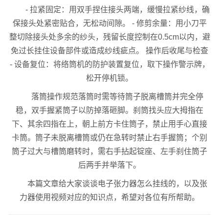
- 拉紧固定：用双手捏住接头两端，缓慢拉紧纱线，确
保接头处紧密贴合，无松动间隙。 - 修剪余量：用小刀平
整切除接头处多余的纱头，残留长度控制在0.5cm以内，避
免过长挂住设备部件或造成纱线疵点。 操作后收尾与检查
- 设备复位：将络筒机的防护装置复位，取下操作警示牌，
松开停机锁。
落筒操作规范落筒时需等待筒子脱离槽筒并完全停
稳，双手握紧筒子以防掉落砸脚。刹筒找头应大拇指在
下、其余四指在上，朝上前方卡住筒子，禁止用手心直接
卡筒。筒子未脱离槽筒或仍在急转时禁止右手握筒；个别
筒子过大与槽筒磨转时，需右手拈起锭座、左手刹住筒子
后两手并举落下。
本篇文章给大家谈谈电子张力器怎么挂线的，以及张
力器使用视频对应的知识点，希望对各位有所帮助。