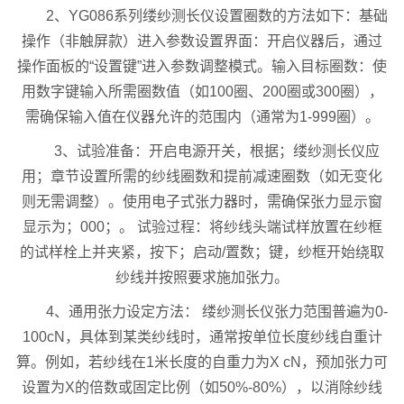
2、YG086系列缕纱测长仪设置圈数的方法如下：基础
操作（非触屏款）进入参数设置界面：开启仪器后，通过
操作面板的“设置键”进入参数调整模式。输入目标圈数：使
用数字键输入所需圈数值（如100圈、200圈或300圈），
需确保输入值在仪器允许的范围内（通常为1-999圈）。
3、试验准备：开启电源开关，根据；缕纱测长仪应
用；章节设置所需的纱线圈数和提前减速圈数（如无变化
则无需调整）。使用电子式张力器时，需确保张力显示窗
显示为；000；。 试验过程：将纱线头端试样放置在纱框
的试样栓上并夹紧，按下；启动/置数；键，纱框开始绕取
纱线并按照要求施加张力。
4、通用张力设定方法： 缕纱测长仪张力范围普遍为0-
100cN，具体到某类纱线时，通常按单位长度纱线自重计
算。例如，若纱线在1米长度的自重力为X cN，预加张力可
设置为X的倍数或固定比例（如50%-80%），以消除纱线