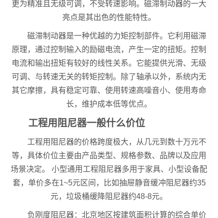
更为精准且无级可调，不受转速影响。磁滞制动器的一大
亮点是其出色的性能特性。
磁滞制动器是一种优越的力矩控制部件。它利用磁滞
原理，通过控制输入的励磁电流，产生一定的扭矩。控制
电流和输出扭矩有较好的线性关系。它能提供光滑、无级
可调、与转速无关的转矩控制。除了轴承以外，系统内无
其它摩擦，具有稳定可靠、使用转速高噪音小、使用寿命
长，维护成本低等优点。
工程用阻尼器一般什么价位
工程用阻尼器的价格跨度极大，从几元到数十万元不
等，具体价位主要由产品类型、规格参数、品牌以及应用
场景决定。 小型通用工程阻尼器多用于家具、小型设备配
套，单价多在1~5元区间，比如抽屉静音缓冲阻尼器约35
元，垃圾桶缓降阻尼器约48-8元。
负刚度阻尼器：北京地区按建筑面积计算的综合单价