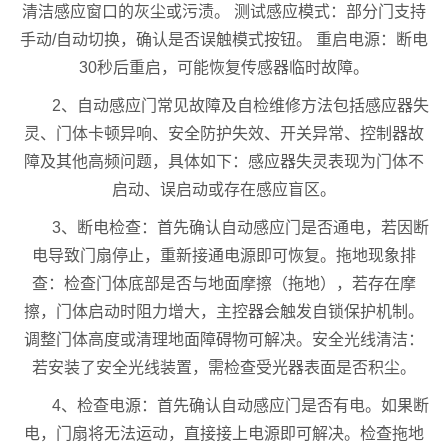
清洁感应窗口的灰尘或污渍。 测试感应模式：部分门支持
手动/自动切换，确认是否误触模式按钮。 重启电源：断电
30秒后重启，可能恢复传感器临时故障。
2、自动感应门常见故障及自检维修方法包括感应器失
灵、门体卡顿异响、安全防护失效、开关异常、控制器故
障及其他高频问题，具体如下：感应器失灵表现为门体不
启动、误启动或存在感应盲区。
3、断电检查：首先确认自动感应门是否通电，若因断
电导致门扇停止，重新接通电源即可恢复。拖地现象排
查：检查门体底部是否与地面摩擦（拖地），若存在摩
擦，门体启动时阻力增大，主控器会触发自锁保护机制。
调整门体高度或清理地面障碍物可解决。安全光线清洁：
若安装了安全光线装置，需检查受光器表面是否积尘。
4、检查电源：首先确认自动感应门是否有电。如果断
电，门扇将无法运动，直接接上电源即可解决。检查拖地