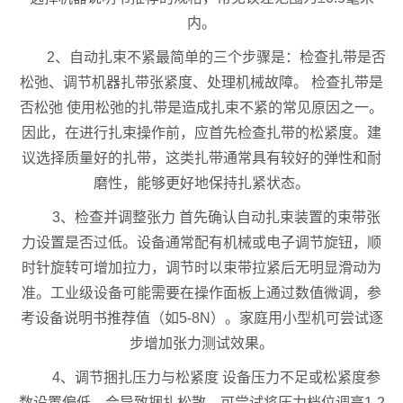
内。
2、自动扎束不紧最简单的三个步骤是：检查扎带是否
松弛、调节机器扎带张紧度、处理机械故障。 检查扎带是
否松弛 使用松弛的扎带是造成扎束不紧的常见原因之一。
因此，在进行扎束操作前，应首先检查扎带的松紧度。建
议选择质量好的扎带，这类扎带通常具有较好的弹性和耐
磨性，能够更好地保持扎紧状态。
3、检查并调整张力 首先确认自动扎束装置的束带张
力设置是否过低。设备通常配有机械或电子调节旋钮，顺
时针旋转可增加拉力，调节时以束带拉紧后无明显滑动为
准。工业级设备可能需要在操作面板上通过数值微调，参
考设备说明书推荐值（如5-8N）。家庭用小型机可尝试逐
步增加张力测试效果。
4、调节捆扎压力与松紧度 设备压力不足或松紧度参
数设置偏低，会导致捆扎松散。可尝试将压力档位调高1-2