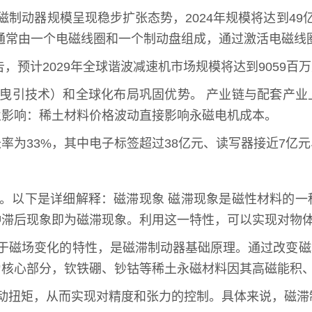
器规模呈现稳步扩张态势，2024年规模将达到49亿元，预
：通常由一个电磁线圈和一个制动盘组成，通过激活电磁
报告，预计2029年全球谐波减速机市场规模将达到9059百
曳引技术）和全球化布局巩固优势。 产业链与配套产业
业影响：稀土材料价格波动直接影响永磁电机成本。
增长率为33%，其中电子标签超过38亿元、读写器接近7亿
动。以下是详细解释：磁滞现象 磁滞现象是磁性材料的
种滞后现象即为磁滞现象。利用这一特性，可以实现对物
后于磁场变化的特性，是磁滞制动器基础原理。通过改变
为核心部分，钦铁硼、钞钴等稀土永磁材料因其高磁能积
动扭矩，从而实现对精度和张力的控制。具体来说，磁滞