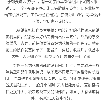
于想要进入该行业，有一定学历基础但经验不足的人来
说，是一个不错的选择。浙江镭牌缝制设备：此企业招聘
绣花机装配工，工作地点在绍兴。薪资为6 - 8K，同样经验
不限，学历也不设限制。
电脑绣花机操作员主要做：把设计好的花样输入到绣
花机里面，然后设置好绣花机绣出位置定位，然后的事交
给绣花工去弄，前提你要设置好绣花机的一切程序。绣花
花工的操作就更简单了，贴裁片，穿线，收裁片。就基本
这些。太纤细了你直接到绣花厂去看久一目了然。
维修一台绣花机的耗时没有固定标准，主要取决于故
障类型和配件获取情况，以下是不同场景下的维修时长范
围： 简单维护和调整仅做清洁、润滑、针距或线张力微调
这类基础工作，一般几小时到1天内就能完成。 更换易损
件更换针头、梭芯这类常见易损部件，如果手头有现成备
件，不超过1天就能修好。