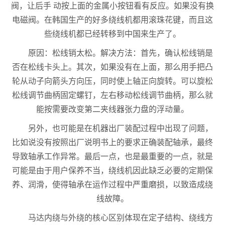
阀，让后手 动按上面的金属小按钮看有反应。如果没有换
电磁阀。在韩国生产的好多绕线机都用滚珠花键，而且这
些绕线机都已经转移到中国来生产了。
原因：松线销太松。解决方法：首先，确认松线销是
否在松线卡头上。其次，如果没有在上面，那么用手把凸
轮从动子向箭头方向压，同时使上轴正向旋转。可以旋松
松线调节曲柄固定螺钉，左右移动松线调节曲柄，那么就
能按需要改变第二夹线器张力盘的浮动量。
另外，也可能是在机器出厂装配过程中出现了问题，
比如说没有按照出厂说明书上的要求正确装配轴承，最终
导致轴承工作异常。最后一点，也是最重要的一点，就是
可能是由于用户保养不当，绕线机因此缺乏必要的定期保
养、润滑，使得轴承在运作过程中严重磨损，以致造成绕
线故障。
马达内绕与外绕的核心区别体现在定子结构、绕线方