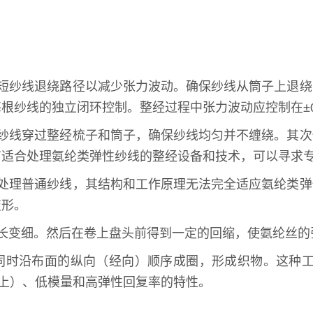
缩短纱线退绕路径以减少张力波动。确保纱线从筒子上退
根纱线的独立闭环控制。整经过程中张力波动应控制在±0
性纱线穿过整经梳子和筒子，确保纱线均匀并不缠绕。其
有适合处理氨纶类弹性纱线的整经设备和技术，可以寻求
于处理普通纱线，其结构和工作原理无法完全适应氨纶类
变形。
长变细。然后在卷上盘头前得到一定的回缩，使氨纶丝的
线同时沿布面的纵向（经向）顺序成圈，形成织物。这种
以上）、低模量和高弹性回复率的特性。