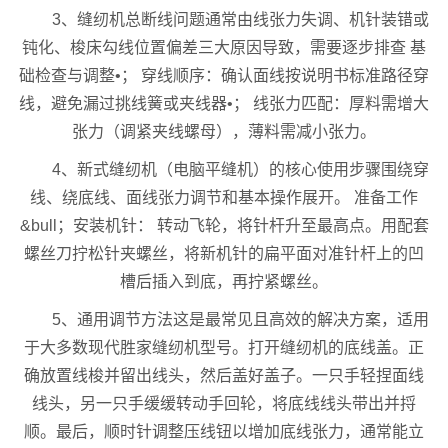
3、缝纫机总断线问题通常由线张力失调、机针装错或
钝化、梭床勾线位置偏差三大原因导致，需要逐步排查 基
础检查与调整•； 穿线顺序：确认面线按说明书标准路径穿
线，避免漏过挑线簧或夹线器•； 线张力匹配：厚料需增大
张力（调紧夹线螺母），薄料需减小张力。
4、新式缝纫机（电脑平缝机）的核心使用步骤围绕穿
线、绕底线、面线张力调节和基本操作展开。 准备工作
&bull；安装机针： 转动飞轮，将针杆升至最高点。用配套
螺丝刀拧松针夹螺丝，将新机针的扁平面对准针杆上的凹
槽后插入到底，再拧紧螺丝。
5、通用调节方法这是最常见且高效的解决方案，适用
于大多数现代胜家缝纫机型号。打开缝纫机的底线盖。正
确放置线梭并留出线头，然后盖好盖子。一只手轻捏面线
线头，另一只手缓缓转动手回轮，将底线线头带出并捋
顺。最后，顺时针调整压线钮以增加底线张力，通常能立