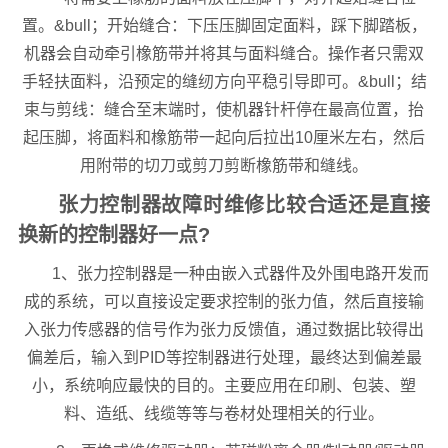
置。&bull；开始缝合：下压压脚固定面料，踩下脚踏板，
机器会自动牵引橡筋带并将其与面料缝合。操作者只需双
手轻扶面料，沿预定的缝纫方向平稳引导即可。&bull；结
束与剪线：缝合至末端时，使机器针杆停在最高位置，抬
起压脚，将面料和橡筋带一起向后拉出10厘米左右，然后
用附带的切刀或剪刀剪断橡筋带和缝线。
张力控制器故障时维修比较合适还是直接
换新的控制器好一点?
1、张力控制器是一种由嵌入式器件及外围电路开发而
成的系统，可以直接设定要求控制的张力值，然后直接输
入张力传感器的信号作为张力反馈值，通过数据比较得出
偏差后，输入到PID等控制器进行处理，最终达到偏差最
小，系统响应最快的目的。主要应用在印刷、包装、塑
料、造纸、线缆等等与卷材处理相关的行业。