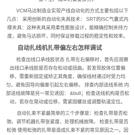
VCM马达制造业实现产线自动化的方式主要包括以下
几点： 采用创新的自动化夹具技术： SRT的ISC气囊式内
撑夹具：这种夹具采用柔性膨胀设计，能精确控制夹持力
度，避免马达损坏，同时保证移载过程的稳定性和效率。
自动扎线机扎带偏左右怎样调试
检查出线口承线胶状态 扎带左右偏移时，首先应观察
出线口承线胶是否存在松动或扭曲。若发现胶体位置偏
移，需重新固定或矫正其角度，确保线材通过时受力均
匀，避免因导向偏差引起左右偏移。 排查内部送线系统 内
部送线故障是另一常见诱因： &bull；检查送线机构是否松
动，若存在晃动或位移，需紧固螺丝或调整轨道定位。
自动扎束不紧最简单的三个步骤是：检查扎带是否松
弛、调节机器扎带张紧度、处理机械故障。 检查扎带是否
松弛 使用松弛的扎带是造成扎束不紧的常见原因之一。因