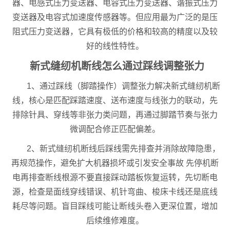
器、电感式压力变送器、电容式压力变送器、谐振式压力
变送器及电容式加速度传感器等。但应用最为广泛的是压
阻式压力变送器，它具有极低的价格和较高的精度以及较
好的线性特性。
新式缝纫机断线怎么通过踩线调整张力
1、通过踩线（脚踏操作）调整张力解决新式缝纫机断
线，核心是匹配踩踏速度、送布速度与线张力的联动，先
排除针具、穿线等非张力类问题，再通过脚踏节奏与张力
微调配合修正匹配偏差。
2、新式缝纫机断线后踩线需先排查并消除故障隐患，
再规范操作，避免扩大机器损坏或引发安全事故 先停机断
电再排查断线根源不要直接踩动踏板恢复运转，先切断电
源，检查是面线穿线错误、机针弯曲、梭床卡线还是底线
耗尽等问题。盲目踩线可能让断线头卷入更深位置，增加
后续维修难度。