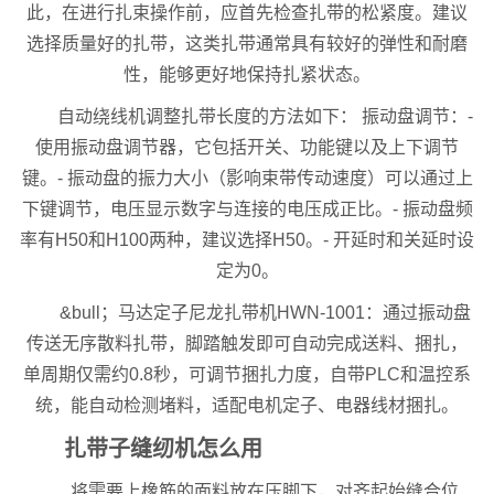
此，在进行扎束操作前，应首先检查扎带的松紧度。建议
选择质量好的扎带，这类扎带通常具有较好的弹性和耐磨
性，能够更好地保持扎紧状态。
自动绕线机调整扎带长度的方法如下： 振动盘调节：-
使用振动盘调节器，它包括开关、功能键以及上下调节
键。- 振动盘的振力大小（影响束带传动速度）可以通过上
下键调节，电压显示数字与连接的电压成正比。- 振动盘频
率有H50和H100两种，建议选择H50。- 开延时和关延时设
定为0。
&bull；马达定子尼龙扎带机HWN-1001：通过振动盘
传送无序散料扎带，脚踏触发即可自动完成送料、捆扎，
单周期仅需约0.8秒，可调节捆扎力度，自带PLC和温控系
统，能自动检测堵料，适配电机定子、电器线材捆扎。
扎带子缝纫机怎么用
将需要上橡筋的面料放在压脚下，对齐起始缝合位