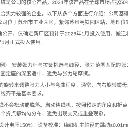
统是公司的核心产品，2024年该产品在全球市场占据5
合实力较强的企业。以下从多个方面进行介绍：公司基础信
。公司位于苏州市工业园区，紧邻苏州高铁园区站，地理位
公开，仅确定新厂区预计于2026年1月投入使用，搬
年1月正式投入使用。
为例） 安装张力杆与拉簧挑选与线径、张力范围匹配的
入固定座的深度适中，避免与张力轮摩擦。
的旋转来调整张力大小与弯曲程度。通常，向右旋转螺母
包线齐平是基本要求。
导线不会松动或脱落。启动绕线机，按照预定的角度和折
每个折点都均匀分布，避免出现交叉或重叠现象。
电压150%。设备校准：绕线机主轴径向跳动≤0.01m