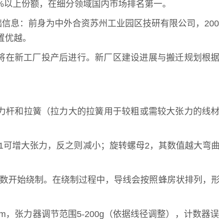
0%以上份额，在细分领域国内市场排名第一。
息：前身为中外合资苏州工业园区技研有限公司，200
置优越。
迁将在新工厂投产后进行。新厂区建设进展与搬迁规划根
张力杆和拉簧（拉力大的拉簧用于较粗或需较大张力的线
1可增大张力，反之则减小；旋转螺母2，其数值越大弯
点数开始绕制。在绕制过程中，导线会按照蜂房状排列，
m，张力器调节范围5-200g（依据线径调整），计数器误