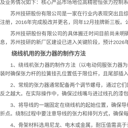
及业务情况如下：核心产品市场地位高精密恒张力控制系
苏州技研股份有限公司是一家在行业内表现突出且综
注册，2016年完成股改并更名，同年12月挂牌新三板
苏州技研股份有限公司的具体搬迁时间目前尚未明确
息，苏州技研的新厂区建设已进入关键阶段，预计2026
绕线机用的张力器的制作方法
1、绕线机张力器的制作方法（以电动伺服张力器
装时确保张力杆的拉簧挂孔位置低于限位杆，且尾部插
2、常规的张力器通常配备两个调节螺母，通过它们
反之越大。在实际操作中，确保过线嘴与进过线孔的漆
3、将导线的一端固定在绕线机的起始位置，确保
折点。绕制过程中要注意导线的张力和排列方式，确保
4、骨架材料选用尼龙、电木或金属，耐压值需高于设计