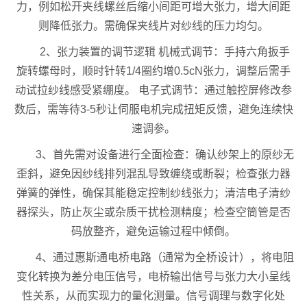
力，例如松开夹线螺丝后缩小间距可增大张力，增大间距
则降低张力。需确保夹线片对纱线的压力均匀。
2、张力装置的调节逻辑 机械式调节：手持六角扳手
旋转螺母时，顺时针转1/4圈约增0.5cN张力，调整后需手
动试拉纱线感受紧绷度。 电子式调节：通过触控屏修改参
数后，需等待3-5秒让伺服电机完成扭矩反馈，避免连续快
速调参。
3、首先需对设备进行全面检查：确认纱架上的原纱无
歪斜，避免因纱线排列混乱导致缠绕或断裂；检查张力器
弹簧的弹性，确保其能稳定控制纱线张力；清洁电子清纱
器探头，防止灰尘或杂质干扰检测精度；检查空筒管是否
码放整齐，避免运输过程中倾倒。
4、通过惠斯通电桥电路（通常为全桥设计），将电阻
变化转换为差分电压信号，电桥输出信号与张力大小呈线
性关系，从而实现力的量化测量。信号调理与数字化处