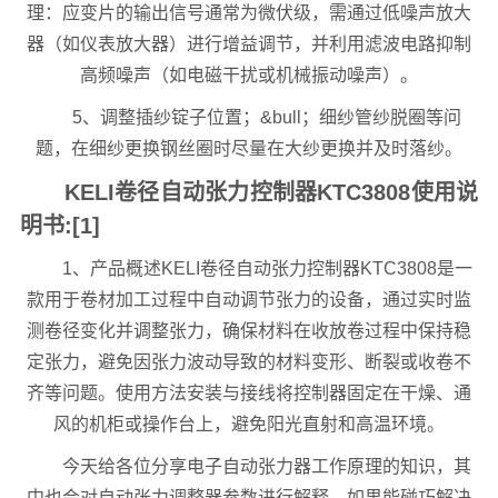
理：应变片的输出信号通常为微伏级，需通过低噪声放大
器（如仪表放大器）进行增益调节，并利用滤波电路抑制
高频噪声（如电磁干扰或机械振动噪声）。
5、调整插纱锭子位置；&bull；细纱管纱脱圈等问
题，在细纱更换钢丝圈时尽量在大纱更换并及时落纱。
KELI卷径自动张力控制器KTC3808使用说
明书:[1]
1、产品概述KELI卷径自动张力控制器KTC3808是一
款用于卷材加工过程中自动调节张力的设备，通过实时监
测卷径变化并调整张力，确保材料在收放卷过程中保持稳
定张力，避免因张力波动导致的材料变形、断裂或收卷不
齐等问题。使用方法安装与接线将控制器固定在干燥、通
风的机柜或操作台上，避免阳光直射和高温环境。
今天给各位分享电子自动张力器工作原理的知识，其
中也会对自动张力调整器参数进行解释，如果能碰巧解决