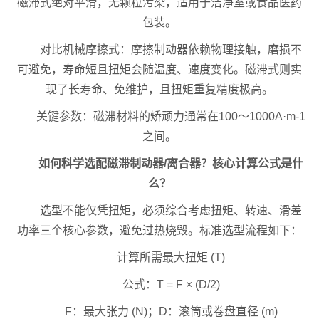
磁滞式绝对平滑，无颗粒污染，适用于洁净室或食品医药
包装。
对比机械摩擦式：摩擦制动器依赖物理接触，磨损不
可避免，寿命短且扭矩会随温度、速度变化。磁滞式则实
现了长寿命、免维护，且扭矩重复精度极高。
关键参数：磁滞材料的矫顽力通常在100～1000A·m-1
之间。
如何科学选配磁滞制动器/离合器？核心计算公式是什
么？
选型不能仅凭扭矩，必须综合考虑扭矩、转速、滑差
功率三个核心参数，避免过热烧毁。标准选型流程如下：
计算所需最大扭矩 (T)
公式：T = F × (D/2)
F：最大张力 (N)；D：滚筒或卷盘直径 (m)