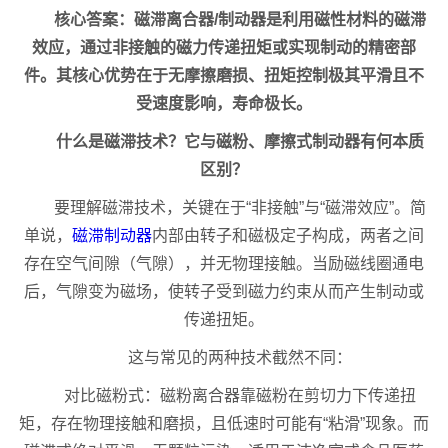
核心答案：磁滞离合器/制动器是利用磁性材料的磁滞
效应，通过非接触的磁力传递扭矩或实现制动的精密部
件。其核心优势在于无摩擦磨损、扭矩控制极其平滑且不
受速度影响，寿命极长。
什么是磁滞技术？它与磁粉、摩擦式制动器有何本质
区别？
要理解磁滞技术，关键在于“非接触”与“磁滞效应”。简
单说，
磁滞制动器
内部由转子和磁极定子构成，两者之间
存在空气间隙（气隙），并无物理接触。当励磁线圈通电
后，气隙变为磁场，使转子受到磁力约束从而产生制动或
传递扭矩。
这与常见的两种技术截然不同：
对比磁粉式：磁粉离合器靠磁粉在剪切力下传递扭
矩，存在物理接触和磨损，且低速时可能有“粘滑”现象。而