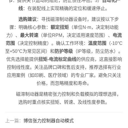
节
：提供关节运动的阻尼，防止惯性冲击。5）
自动化产
线
：在装配线上实现精确的定位和缓速停止。
选购建议
：寻找磁滞制动器设备时，建议按以下步
骤：明确核心参数：
额定扭矩
（单位N·m，决定制动能
力）、
最大转速
（单位RPM，决定适用速度范围）、
电流
范围
（决定控制精度）。确认工作环境：
温度范围
（-10°C
至+50°C为常见区间）和
防护等级
（IP等级，防尘防水）。
优先选择能提供
扭矩-电流标定曲线
的供应商，这直接影响
控制线性度。关注品牌口碑和售后支持，推荐选择有行业
应用案例（如印刷、医疗领域）的专业厂家。避免只关注
价格，而忽略精度和寿命。
磁滞制动器是精密张力控制和负载模拟的理想选择，
选购时重点核实扭矩、转速、及线性度参数。
上一篇：
博信张力控制器自动模式