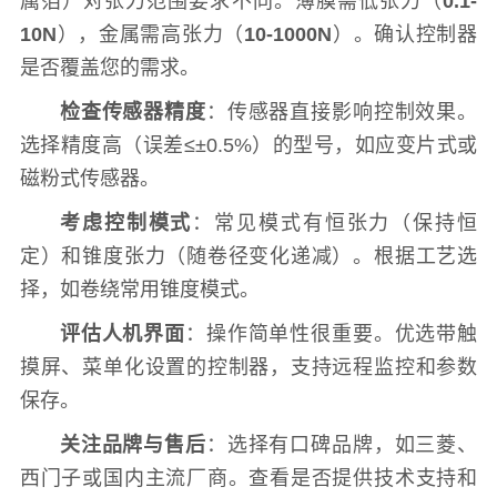
属箔）对张力范围要求不同。薄膜需低张力（
0.1-
10N
），金属需高张力（
10-1000N
）。确认控制器
是否覆盖您的需求。
检查传感器精度
：传感器直接影响控制效果。
选择精度高（误差≤±0.5%）的型号，如应变片式或
磁粉式传感器。
考虑控制模式
：常见模式有恒张力（保持恒
定）和锥度张力（随卷径变化递减）。根据工艺选
择，如卷绕常用锥度模式。
评估人机界面
：操作简单性很重要。优选带触
摸屏、菜单化设置的控制器，支持远程监控和参数
保存。
关注品牌与售后
：选择有口碑品牌，如三菱、
西门子或国内主流厂商。查看是否提供技术支持和