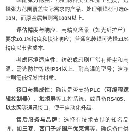
匹配张力范围
：根据材料类型和加工强度，选
择张力范围覆盖实际需求的产品。处理细线材可选
0-
10N
，而厚金属带则需
100N以上
。
评估精度与响应
：高精度场景（如光纤拉丝）
要求
±0.1%
精度和快速响应；普通包装线可选择
±1%
精度以节省成本。
考虑环境适应性
：纺织或印刷厂常有粉尘和高
温，需选防护等级
IP54以上
、耐高温的型号；洁净
室则需低挥发性材质。
接口与集成性
：确认是否支持
PLC（可编程逻
辑控制器）
、
触摸屏
等工控系统，或具备
RS485
、
以太网
等通讯接口，便于自动化升级。
售后服务与品牌
：选择有技术支持的知名品
牌，如
三菱
、
西门子
或
国产优莱博
等，确保备件供