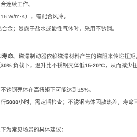
适合连续工作。
6 W/m·K），需配合风冷。
先铝合金；暴露于盐水或酸性气体时，采用不锈钢。
和
寿命
。磁滞制动器依赖磁滞材料产生的磁阻来传递扭矩
30%
负载下，温升比不锈钢壳体低
15-20°C
，从而减少
而不锈钢壳体在高扭矩下可能达到±5%。
运行
5000小时
，需定期检查；不锈钢壳体因散热差，寿命
以下为常见场景的具体建议：