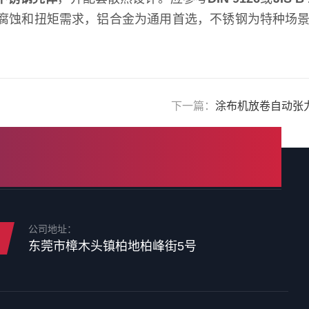
腐蚀和扭矩需求，铝合金为通用首选，不锈钢为特种场
下一篇：
涂布机放卷自动张
公司地址：
东莞市樟木头镇柏地柏峰街5号