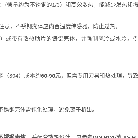
（惯量约为不锈钢的1/3）和高效散热，能减少发热和
需注意，不锈钢壳体应内置温度传感器，防止过热。
-T6）或带有散热肋片的铸铝壳体，并强制风冷或水冷。
（304）成本约
60-90元
，但需专用刀具和热处理，导
；不锈钢壳体需钝化处理，避免离子析出。
不锈钢壳体
，并配套散热设计。应参考
DIN 9126
或
JIS B