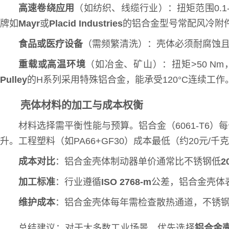
高速卷绕应用
（如纺织、线缆行业）：扭矩范围0.1-10
牌如
Mayr
或
Placid Industries
的铝合金型号常配风冷附
食品或医疗设备
（需频繁清洗）：壳体必须耐腐蚀
重载或高温环境
（如冶金、矿山）：扭矩>50 Nm
Pulley
的H系列采用特殊铝合金，能承受120°C连续工作
壳体材料的加工与成本权衡
材料选择需平衡性能与预算。铝合金（6061-T6）
升。工程塑料（如PA66+GF30）成本最低（约20元/
成本对比
：铝合金壳体制动器单价通常比不锈钢低
2
加工标准
：行业遵循
ISO 2768-m
公差，铝合金壳体
维护成本
：铝合金壳体每年需检查散热通道，不锈
总结建议：对于大多数工业场景，优先选择
铝合金