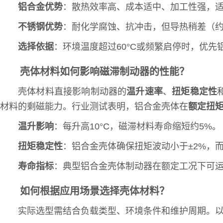
铝合金优势
：散热效率高、成本适中、加工性强，
不锈钢优势
：耐化学腐蚀、抗冲击，但导热稍差（约1
选择依据
：环境温度超过60°C或频繁启停时，优
壳体材料如何影响磁滞制动器的性能？
壳体材料直接影响制动器的
温升速率
、
扭矩稳定性
材料的剩磁能力。行业测试表明，铝合金壳体在
额定扭矩
温升影响
：每升高10°C，磁滞材料寿命缩短约5%。
扭矩稳定性
：铝合金壳体确保扭矩波动小于±2%，
寿命指标
：典型铝合金壳体制动器在额定工况下可
如何根据应用场景选择壳体材料？
实际选型需结合负载类型、环境条件和维护周期。