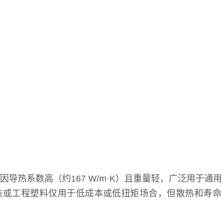
6）因导热系数高（约167 W/m·K）且重量轻，广泛用于通
铸铁或工程塑料仅用于低成本或低扭矩场合，但散热和寿