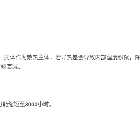
，壳体作为散热主体，若导热差会导致内部温度积聚，
扭矩衰减。
可能缩短至
3000小时
。