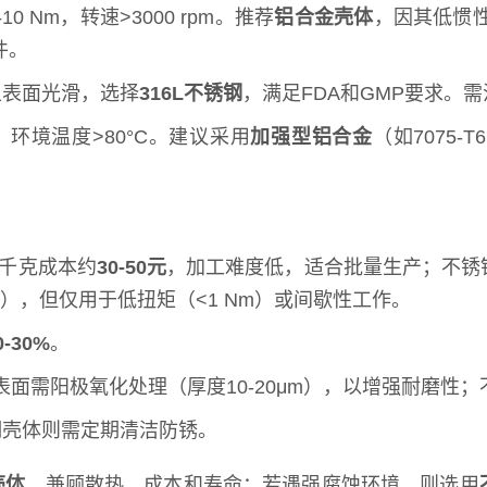
 Nm，转速>3000 rpm。推荐
铝合金壳体
，因其低惯性
件。
且表面光滑，选择
316L不锈钢
，满足FDA和GMP要求。
，环境温度>80°C。建议采用
加强型铝合金
（如7075
。
每千克成本约
30-50元
，加工难度低，适合批量生产；不锈钢
千克），但仅用于低扭矩（<1 Nm）或间歇性工作。
0-30%
。
表面需阳极氧化处理（厚度10-20μm），以增强耐磨性
钢壳体则需定期清洁防锈。
壳体
，兼顾散热、成本和寿命；若遇强腐蚀环境，则选用