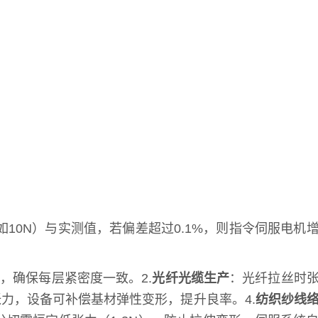
0N）与实测值，若偏差超过0.1%，则指令伺服电机
，确保每层紧密度一致。2.
光纤光缆生产
：光纤拉丝时
N张力，设备可补偿基材弹性变形，提升良率。4.
纺织纱线