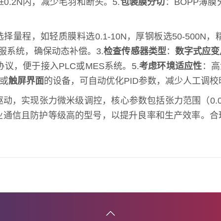
0.2N内，减少毛羽和断头。5.
包装膜分切
：BOPP薄
量程，如轻质膜料选0.1-10N，厚钢板选50-500N，
服系统，确保动态补偿。3.
检查传感器类型
：
数字式应变
议，便于接入PLC或MES系统。5.
考虑环境适应性
：高
或
触屏界面
的设备，可自动优化PID参数，减少人工调校
实现张力微米级调控，核心参数包括张力范围（0.01-5
业通信且防护等级高的型号，以提升良率和生产效率。合