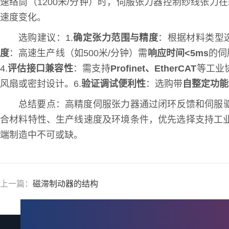
速络筒（1200米/分钟）时，伺服张力器控制纱线张力在±
速度变化。
选购建议：1.
确定张力范围与精度
：根据材料类型选择
度
：高速生产线（如500米/分钟）需
响应时间<5ms
的伺
4.
评估接口兼容性
：需支持
Profinet、EtherCAT
等工业协
风扇或密封设计。6.
验证调试便利性
：选购带
自整定功能
总结要点：高精度伺服张力器通过闭环反馈和伺服驱动，
合材料特性、生产线速度及环境条件，优先选择支持工
端制造中不可或缺。
上一篇：
磁滞制动器的结构