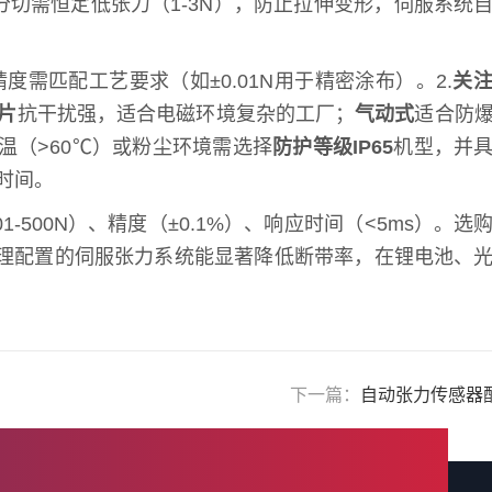
膜分切需恒定低张力（1-3N），防止拉伸变形，伺服系统
精度需匹配工艺要求（如±0.01N用于精密涂布）。2.
关
片
抗干扰强，适合电磁环境复杂的工厂；
气动式
适合防
温（>60℃）或粉尘环境需选择
防护等级IP65
机型，并
时间。
00N）、精度（±0.1%）、响应时间（<5ms）。选
理配置的伺服张力系统能显著降低断带率，在锂电池、
下一篇：
自动张力传感器