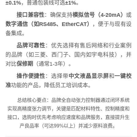
±0.1%
，普通包装线可选
±1%
。
接口兼容性
：确保支持
模拟信号（4-20mA）
或
数字通信（如RS485、EtherCAT）
，便于与现有设
备集成。
品牌可靠性
：优先选择有售后网络和行业案例
的品牌（如三菱、西门子、国内如宇电科技），并
对比
保修期
（通常1-3年）。
操作便捷性
：选择带
中文液晶显示屏
和
一键校
准
功能的产品，降低员工培训成本。
总结核心要点：品牌全自动张力控制器通过闭环系统
实现高精度张力调节，关键是匹配材料特性、控制精度和
接口，选购时优先考虑响应速度和品牌服务，直接提升生
产良品率（可达99%以上）并减少原料浪费。