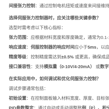
间接张力控制
：通过控制电机扭矩或速度来间接维
选择伺服张力控制器时，应关注哪些关键参数？
选型时需考虑以下核心指标：
张力范围
：应根据材料宽度和厚度确定，通常为0.1-
响应速度
：
伺服控制器的响应时间
应小于
5ms
，以应
精度等级
：控制精度需达到
±0.5%
或更高，确保成
接口兼容性
：支持
模拟量（0-10V/4-20mA）
或
数字
在实际应用中，如何调试和优化伺服张力控制？
调试步骤通常包括：
初始设置
：在控制面板输入材料宽度、厚度、目标张力
PID参数整定
：通过自动或手动调整
比例（P）、积