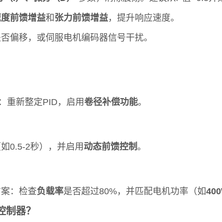
速度前馈增益
和
张力前馈增益
，提升响应速度。
是否偏移，或伺服电机编码器信号干扰。
：重新整定PID，启用
卷径补偿功能
。
如0.5-2秒），并启用
动态前馈控制
。
方案：检查
负载率
是否超过80%，并匹配电机功率（如
40
控制器？