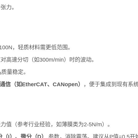
持张力。
100N，轻质材料需更低范围。
对高速分切（如300m/min）时的波动。
品质量稳定。
通信（如EtherCAT、CANopen）
，便于集成到现有系
值（参考行业经验，如薄膜类为2-5N/m）。
分（I）、微分（D）
参数，消除震荡。建议从P值=0.5