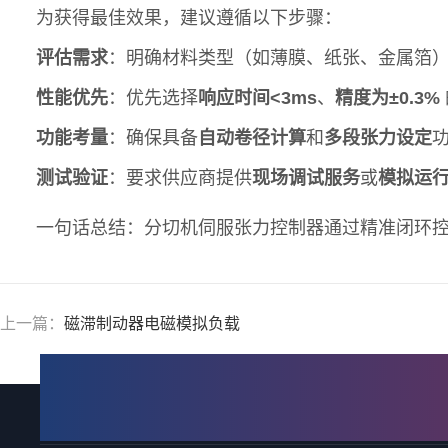
为获得最佳效果，建议遵循以下步骤：
评估需求
：明确材料类型（如薄膜、纸张、金属箔
性能优先
：优先选择
响应时间<3ms
、
精度为±0.3%
功能考量
：确保具备
自动卷径计算
和
多段张力设定
测试验证
：要求供应商提供
现场调试服务
或
模拟运
一句话总结：分切机伺服张力控制器通过精准闭环
上一篇：
磁滞制动器电磁模拟负载