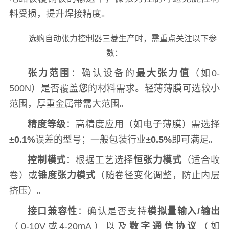
料受损，提升焊接精度。
选购自动张力控制器三菱生产时，需重点关注以下参
数：
张力范围
：确认设备的
最大张力值
（如0-
500N）是否覆盖您的材料需求。轻薄薄膜可选较小
范围，厚重金属带需大范围。
精度等级
：高精度应用（如电子薄膜）需选择
±0.1%
误差的型号；一般包装行业
±0.5%
即可满足。
控制模式
：根据工艺选择
恒张力模式
（适合收
卷）或
锥度张力模式
（随卷径变化调整，防止内层
挤压）。
接口兼容性
：确认是否支持
模拟量输入/输出
（0-10V或4-20mA）以及
数字通信协议
（如