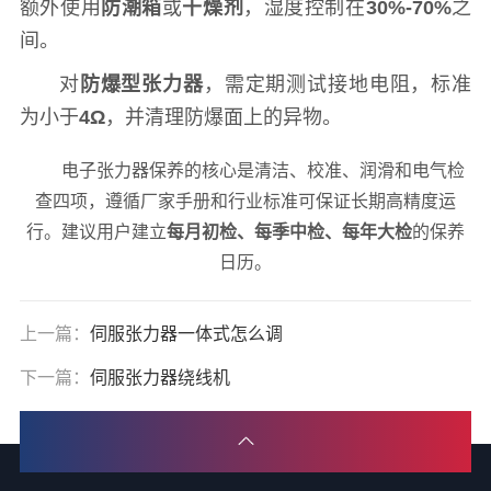
额外使用
防潮箱
或
干燥剂
，湿度控制在
30%-70%
之
间。
对
防爆型张力器
，需定期测试接地电阻，标准
为小于
4Ω
，并清理防爆面上的异物。
电子张力器保养的核心是清洁、校准、润滑和电气检
查四项，遵循厂家手册和行业标准可保证长期高精度运
行。建议用户建立
每月初检、每季中检、每年大检
的保养
日历。
上一篇：
伺服张力器一体式怎么调
下一篇：
伺服张力器绕线机