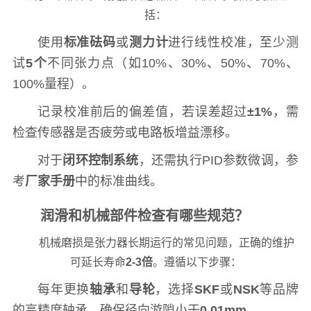
括：
使用
标准砝码
或
测力计
进行线性校准，至少测
试
5个
不同张力点（如10%、30%、50%、70%、
100%量程）。
记录校准前后的偏差值，若误差超过
±1%
，需
检查传感器是否疲劳或电路板增益漂移。
对于
闭环控制系统
，还需执行PID参数微调，参
考
厂家手册
中的标准曲线。
润滑和机械部件检查有哪些规范？
机械磨损是张力器长期运行的常见问题，正确的维护
可延长寿命
2-3倍
。遵循以下步骤：
每年更换
轴承
和
导轮
，选择
SKF
或
NSK
等品牌
的高精度轴承，确保径向游隙小于
0.01mm
。