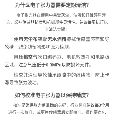
为什么电子张力器需要定期清洁？
电子张力器在使用中易受灰尘、油污和纤维碎屑污
染，影响传感器精度和机械部件灵活性。建议每周执行以
下清洁步骤：
使用
无尘布
蘸取
无水酒精
擦拭传感器表面和导
轮槽，避免残留物影响张力检测。
用
压缩空气
吹扫编码器、电机散热孔和电路板
区域，注意气压低于
0.3MPa
以防损坏元件。
检查并清理导轮轴承缝隙中的缠绕物，防止卡
滞导致张力波动。
如何校准电子张力器以保持精度？
校准是确保张力值准确的关键，行业标准建议每
3个月
进行一次校准，或更换传感器后立即校准。操作要点包