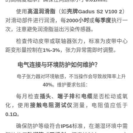
使用
高温润滑脂
（如
壳牌Gadus S2 V100 2
）
对滑动部件进行润滑，每
2000小时
或
每季度
执行一
次，注意避免润滑脂溢出污染传感器。
检查传动皮带或联轴器张力，标准为皮带中心
距变形量控制在
1%-3%
，张力异常需即时调整。
电气连接与环境防护如何维护？
电子张力器对环境敏感，不当操作会导致故障率上升
40%
。维护要求包括：
每月检查
插头
、
端子排
和
电缆
是否松动或氧
化，使用
接触电阻测试仪
测量，电阻值应低于
0.1Ω
。
确保防护等级符合
IP54
标准，在潮湿环境中需