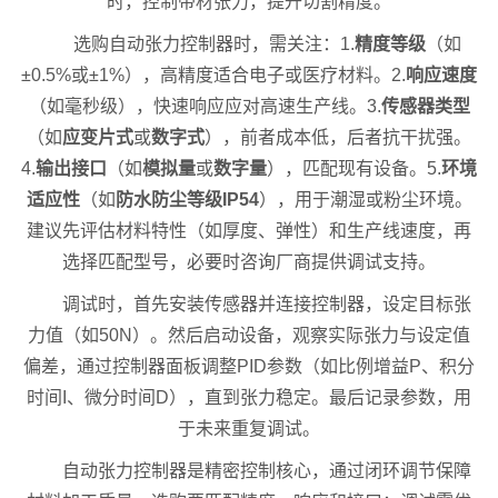
时，控制带材张力，提升切割精度。
选购自动张力控制器时，需关注：1.
精度等级
（如
±0.5%或±1%），高精度适合电子或医疗材料。2.
响应速度
（如毫秒级），快速响应应对高速生产线。3.
传感器类型
（如
应变片式
或
数字式
），前者成本低，后者抗干扰强。
4.
输出接口
（如
模拟量
或
数字量
），匹配现有设备。5.
环境
适应性
（如
防水防尘等级IP54
），用于潮湿或粉尘环境。
建议先评估材料特性（如厚度、弹性）和生产线速度，再
选择匹配型号，必要时咨询厂商提供调试支持。
调试时，首先安装传感器并连接控制器，设定目标张
力值（如50N）。然后启动设备，观察实际张力与设定值
偏差，通过控制器面板调整PID参数（如比例增益P、积分
时间I、微分时间D），直到张力稳定。最后记录参数，用
于未来重复调试。
自动张力控制器是精密控制核心，通过闭环调节保障