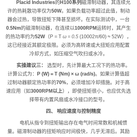
Placid Industries
的
H100系列
磁滞制动器，其连续允
许的热耗散功率仅为
50W
。如果负载功率超过此值，制动
器会过热，导致扭矩下降甚至损坏。在实际测试中，一台
0.5Nm
的磁滞制动器，在连续以
1000RPM
运转时，其产生
的热功率约为
52W
（P = T
ω = 0.5
(10002π/60) ≈ 52W），
这已经接近其额定极限。必须为高转速或大扭矩应用配置
冷却方式，如压缩空气吹扫或水冷。
实操建议三：
选型时，先计算最大工况下的热功率。
计算公式为：
P (W) = T (Nm) × ω (rad/s)
。如果计算值超
过制动器额定热功率的
70%
，必须增加冷却措施。对于高
速应用（如
3000RPM以上
），即使扭矩很小，也应优先选
择带有内置风扇或水冷接口的型号。
四、 响应速度与控制精度
电机从指令到扭矩输出存在电气时间常数和机械惯
量。磁滞制动器的扭矩响应时间极快，几乎无滞后。其励