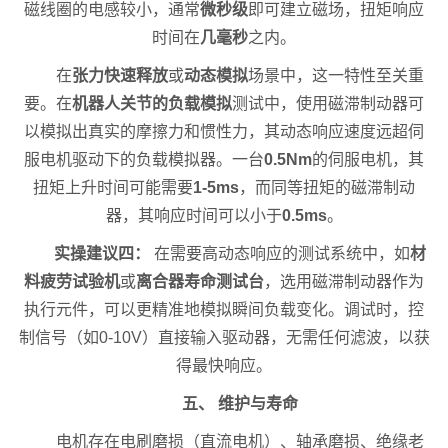
磁线圈的电感较小，通常
微秒级
即可建立磁场，扭矩响应
时间在
几毫秒
之内。
在
张力快速释放
或
动态模拟
场景中，这一特性至关重
要。在
机器人关节的负载模拟
测试中，使用磁滞制动器可
以模拟出真实的摩擦力和惯性力，其动态响应速度远超伺
服电机驱动下的负载模拟器。一台
0.5Nm
的伺服电机，其
扭矩上升时间可能需要
1-5ms
，而同等扭矩的磁滞制动
器，其响应时间可以小于
0.5ms
。
实操建议四：
在需要高动态响应的测试系统中，如
材
料疲劳试验机
或
离合器寿命测试台
，选用磁滞制动器作为
执行元件，可以更精准地模拟瞬间负载变化。调试时，控
制信号（如0-10V）直接输入驱动器，无需任何滤波，以获
得最快响应。
五、 维护与寿命
电机存在电刷磨损（直流电机）、轴承磨损、绝缘老