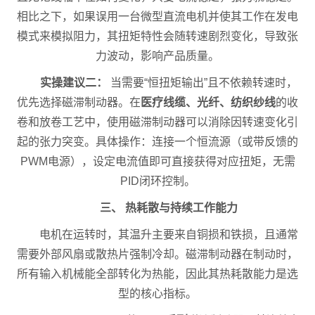
相比之下，如果误用一台微型直流电机并使其工作在发电
模式来模拟阻力，其扭矩特性会随转速剧烈变化，导致张
力波动，影响产品质量。
实操建议二：
当需要“恒扭矩输出”且不依赖转速时，
优先选择磁滞制动器。在
医疗线缆、光纤、纺织纱线
的收
卷和放卷工艺中，使用磁滞制动器可以消除因转速变化引
起的张力突变。具体操作：连接一个恒流源（或带反馈的
PWM电源），设定电流值即可直接获得对应扭矩，无需
PID闭环控制。
三、 热耗散与持续工作能力
电机在运转时，其温升主要来自铜损和铁损，且通常
需要外部风扇或散热片强制冷却。磁滞制动器在制动时，
所有输入机械能全部转化为热能，因此其热耗散能力是选
型的核心指标。