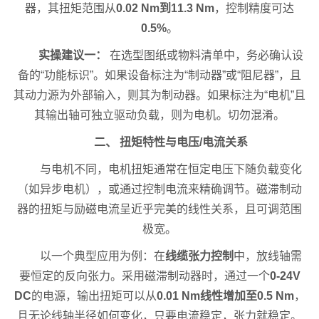
器，其扭矩范围从
0.02 Nm到11.3 Nm
，控制精度可达
0.5%
。
实操建议一：
在选型图纸或物料清单中，务必确认设
备的“功能标识”。如果设备标注为“制动器”或“阻尼器”，且
其动力源为外部输入，则其为制动器。如果标注为“电机”且
其输出轴可独立驱动负载，则为电机。切勿混淆。
二、 扭矩特性与电压/电流关系
与电机不同，电机扭矩通常在恒定电压下随负载变化
（如异步电机），或通过控制电流来精确调节。磁滞制动
器的扭矩与励磁电流呈近乎完美的线性关系，且可调范围
极宽。
以一个典型应用为例：在
线缆张力控制
中，放线轴需
要恒定的反向张力。采用磁滞制动器时，通过一个
0-24V
DC
的电源，输出扭矩可以从
0.01 Nm线性增加至0.5 Nm
，
且无论线轴半径如何变化，只要电流稳定，张力就稳定。