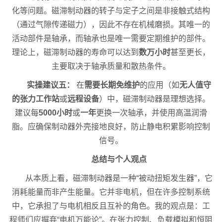
化等问题。磁滞制动器的转子与定子之间是非接触式结构
（通过气隙传递磁力），因此不存在机械磨损。其唯一的
活动部件是轴承，而轴承也是唯一需要定期维护的部件。
理论上，磁滞制动器的寿命可以达到
数万小时
甚至更长，
主要取决于轴承质量和散热条件。
实操建议五：
在
需要长期免维护
的应用（如
无人值守
的张力工作站
或
远程设备
）中，磁滞制动器是理想选择。
建议每
5000小时
或
一年
更换一次轴承，并使用高温润滑
脂。应确保制动器外壳接地良好，防止静电积累影响控制
信号。
总结与个人观点
从本质上看，磁滞制动器是一种“被动扭矩发生器”，它
消耗能量而非产生能量。它并非电机，但在许多控制系统
中，它承担了与电机相反且互补的角色。我的观点是：工
程师们应摒弃“电机万能论”。在张力控制、负载模拟和恒阻