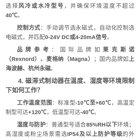
选择
风冷或水冷型号
，并确保环境温度不超过
40℃
。
控制方式
：手动调节选永磁式，自动化控制选
电磁式，并匹配
0-24V DC或4-20mA信号
。
品牌参考
：国际品牌如
莱克斯诺
（Rexnord）、麦格纳（Magna）
；国内品牌如
上
海波赫、杭州永磁
。
4. 磁滞式制动器在温度、湿度等环境限制
下如何工作？
工作温度范围
：标准型
-10℃至+60℃
，高温定
制型可达
+120℃
，低温型可达
-40℃
。
湿度与防护
：普通型号适合
85%RH以下
环境；
高湿度或粉尘场景需选
IP54及以上防护等级
的外