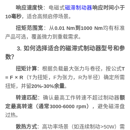
响应速度快
：电磁式
磁滞制动器
响应时间小于
10毫秒
，适合高频启停场景。
扭矩范围宽
：从
0.01 Nm到1000 Nm
均有标准
产品可选，覆盖微力到重载需求。
3. 如何选择适合的磁滞式制动器型号和参
数？
扭矩计算
：根据负载最大张力与卷径，按公式
T
= F × R
（T为扭矩，F为张力，R为半径）确定所需
扭矩，并留
20%-30%余量
。
转速匹配
：确认最高工作转速不超过制动器
额
定最高转速（通常3000-6000 rpm）
，避免磁滞盘
过热。
散热方式
：高功率场景（如连续制动>50W）需