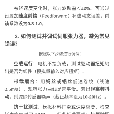
卷绕速度变化时，张力波动需＜
±2%
。可通过
设置
加速度前馈
（Feedforward）补偿动态误差，前
馈系数设为
0.8-1.0
。
3. 如何测试并调试伺服张力器，避免常见
错误？
按照以下步骤进行调试：
空载运行
：电机不接负载，测试驱动器扭矩输
出是否为线性（模拟量输入对应扭矩）。
带载磨合
：用
铜丝或铝丝
低速卷绕（线速
0.5m/s），观察张力曲线是否平滑。若出现
高频抖
动
，则滤除传感器噪声（截止频率设为
10-20Hz
）。
抗干扰测试
：模拟材料打滑或速度突变，检查