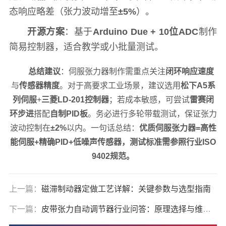
态响应略差（张力波动增至
±5%
）。
开源方案
：基于
Arduino Due + 10位ADC
制作
简易控制器，适合教学或小批量测试。
总结建议
：伺服张力器制作需重点关注
闭环响应速度
与
传感器精度
。对于高要求工业场景，建议选用
松下A5系
列伺服
+
三菱LD-201控制器
；若成本敏感，可尝试
雷赛闭
环步进
搭配
自制PID板
。务必进行多轮带载测试，保证张力
波动控制在
±2%
以内。一句话总结：
优质伺服张力器=高性
能伺服+精确PID+低噪声传感器，测试标准需参照行业ISO
9402规范。
上一篇：
磁滞制动器定做工艺详解：关键参数与选型指南
下一篇：
皮带张力自动调节器行业问答：原理选择与维护全解析