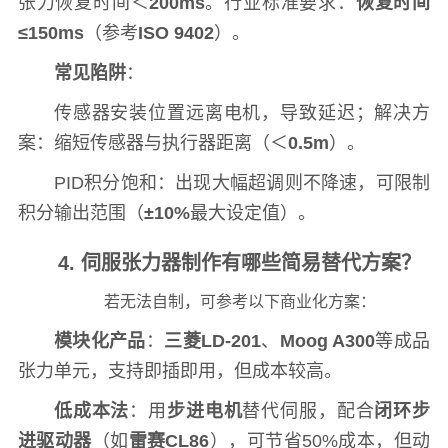
张力恢复时间＜
200ms
。行业标准要求：
恢复时间
≤150ms
（参考
ISO 9402
）。
常见陷阱
：
传感器安装位置远离电机，导致延迟；解决方
案：缩短传感器与执行器距离（＜
0.5m
）。
PID积分饱和：出现大幅超调则不降速，可限制
积分输出范围（
±10%
最大设定值）。
4. 伺服张力器制作有哪些简易替代方案？
若无法自制，可参考以下商业化方案：
模块化产品
：
三菱LD-201
、
Moog A300
等成品
张力单元，支持即插即用，但成本较高。
低成本法
：用
步进电机
替代伺服，配合
闭环步
进驱动器
（如
雷赛CL86
），可节省50%成本，但动