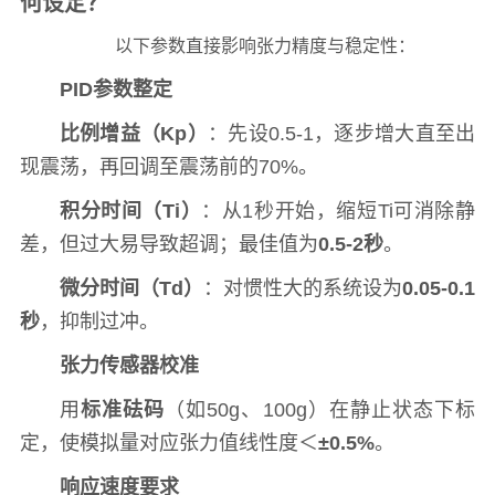
何设定？
以下参数直接影响张力精度与稳定性：
PID参数整定
比例增益（Kp）
：先设0.5-1，逐步增大直至出
现震荡，再回调至震荡前的70%。
积分时间（Ti）
：从1秒开始，缩短Ti可消除静
差，但过大易导致超调；最佳值为
0.5-2秒
。
微分时间（Td）
：对惯性大的系统设为
0.05-0.1
秒
，抑制过冲。
张力传感器校准
用
标准砝码
（如50g、100g）在静止状态下标
定，使模拟量对应张力值线性度＜
±0.5%
。
响应速度要求