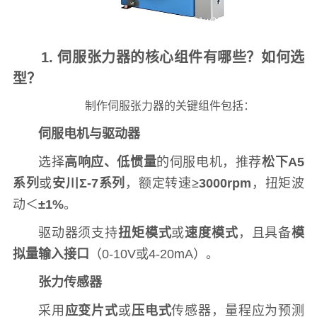
1. 伺服张力器的核心组件有哪些？如何选
型？
制作伺服张力器的关键组件包括：
伺服电机与驱动器
选择
高响应、低惯量
的伺服电机，推荐
松下A5
系列
或
安川Σ-7系列
，额定转速≥
3000rpm
，扭矩波
动＜
±1%
。
驱动器须支持
扭矩模式
或
速度模式
，且具备
模
拟量输入接口
（0-10V或4-20mA）。
张力传感器
采用
应变片式
或
压电式
传感器，量程应为预测