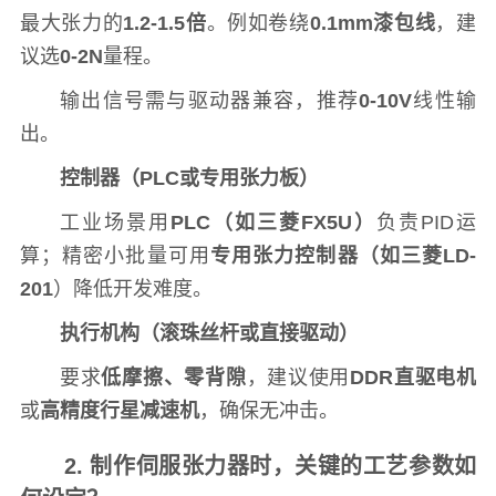
最大张力的
1.2-1.5倍
。例如卷绕
0.1mm漆包线
，建
议选
0-2N
量程。
输出信号需与驱动器兼容，推荐
0-10V
线性输
出。
控制器（PLC或专用张力板）
工业场景用
PLC（如三菱FX5U）
负责PID运
算；精密小批量可用
专用张力控制器（如三菱LD-
201
）降低开发难度。
执行机构（滚珠丝杆或直接驱动）
要求
低摩擦、零背隙
，建议使用
DDR直驱电机
或
高精度行星减速机
，确保无冲击。
2. 制作伺服张力器时，关键的工艺参数如