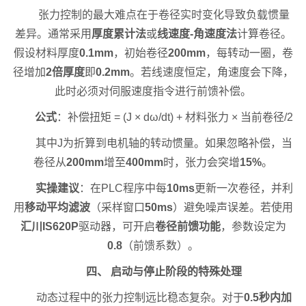
张力控制的最大难点在于卷径实时变化导致负载惯量
差异。通常采用
厚度累计法
或
线速度-角速度法
计算卷径。
假设材料厚度
0.1mm
，初始卷径
200mm
，每转动一圈，卷
径增加
2倍厚度
即
0.2mm
。若线速度恒定，角速度会下降，
此时必须对伺服速度指令进行前馈补偿。
公式
：补偿扭矩 = (J × dω/dt) + 材料张力 × 当前卷径/2
其中J为折算到电机轴的转动惯量。如果忽略补偿，当
卷径从
200mm
增至
400mm
时，张力会突增
15%
。
实操建议
：在PLC程序中每
10ms
更新一次卷径，并利
用
移动平均滤波
（采样窗口
50ms
）避免噪声误差。若使用
汇川IS620P
驱动器，可开启
卷径前馈功能
，参数设定为
0.8
（前馈系数）。
四、 启动与停止阶段的特殊处理
动态过程中的张力控制远比稳态复杂。对于
0.5秒内加