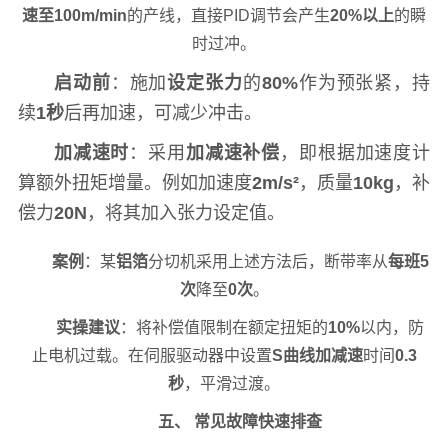
速至100m/min
的产线，直接PID调节会产生
20%以上
的瞬
时过冲。
启动前
：施加
设定张力
的
80%
作为预张紧，持
续
1秒
后再加速，可减少冲击。
加减速时
：采用
加减速补偿
，即根据加速度计
算额外扭矩增量。例如加速度
2m/s²
，质量
10kg
，补
偿力
20N
，将其加入张力设定值。
案例
：某
铝箔
分切机采用上述方法后，断带率从
每班5
次
降至
0次
。
实操建议
：将补偿值限制在额定扭矩的
10%
以内，防
止电机过载。在伺服驱动器中设置
S曲线加减速
时间
0.3
秒
，平滑过渡。
五、 常见故障快速排查