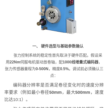
一、 硬件选型与基础参数确认
张力控制系统的稳定性首先取决于硬件匹配。假设采
用
22Nm
伺服电机驱动放卷轴，配
1000线增量式编码器
，
张力传感器量程为
0-500N
，精度
0.5%
。调试前必须确认三
点：
编码器分辨率是否满足卷径变化时的速度分辨
率要求（例如最小卷径
50mm
，最大
500mm
，速度
比达10:1）。