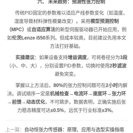
六、 未来趋势：预测性张力控制
传统PID固定的参数难以适应产线参数变化（如温度、
湿度导致材料弹性模量改变）。采用
模型预测控制
（MPC）
或
自适应算法
的新型伺服驱动器已开始应用，例
如
伦茨Lenze i550
系列。但成本较高，目前建议先用本文
方法打好基础。
实操建议
：如果设备支持
增益调度
，可将卷径分为
3段
（小、中、大），分别设置PID参数，切换时使用
2秒滤波
避免突变。
掌握以上方法后，
80%
的张力控制问题可在
2小时
内解
决。调试顺序一定是
机械检查→电流环→速度环→张力环
→前馈→动态优化
，不可跳步。数据表明，正确实施后张
力稳态精度可达
±0.5%
，远优于行业标准
±3%
。
上一篇：
自动恒张力传感器：原理、应用与选型实操指南