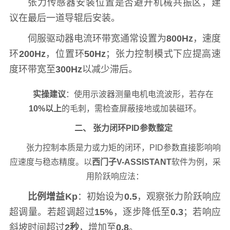
张力传感器安装位置是否避开机械共振区，建
议在最后一道导辊后安装。
伺服驱动器电流环带宽通常设置为
800Hz
，速度
环
200Hz
，位置环
50Hz
；张力控制模式下应提高速
度环带宽至
300Hz
以减少滞后。
实操建议
：使用示波器测量电机电流波形，若存在
10%以上
的毛刺，需检查屏蔽接地或加装磁环。
二、 张力闭环PID参数整定
张力控制本质是力或力矩的闭环，PID参数直接影响响
应速度与稳态精度。以
西门子V-ASSISTANT
软件为例，采
用阶跃响应法：
比例增益Kp
：初始设为
0.5
，观察张力阶跃响应
超调量。若超调超过
15%
，逐步降低至
0.3
；若响应
斜坡时间超过
2秒
，增加至
0.8
。