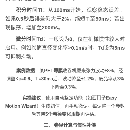
积分时间Ti
：从
100ms
开始，观察稳态误差。
如果
0.5秒后
误差仍大于
2%
，缩短Ti至
50ms
；若出
现振荡，增加至
200ms
。
微分时间Td
：一般设为
0
，仅在机械惯性较大时
启用。例如卷筒直径变化率>
0.1m/s
时，Td设为
5ms
可抑制抖动。
案例数据
：某
PET薄膜
收卷机原来张力波动
±8%
，经
调整Kp=
0.6
、Ti=
80ms
后，波动降至
±1.2%
，废品率从
3%
下降至
0.3%
。
实操建议
：使用自动整定功能（如
西门子Easy
Motion Wizard
）生成初值，再手动微调。每调整一个参数
后等待
5个卷径变化周期
再评估。
三、 卷径计算与惯性补偿