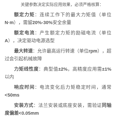
关键参数决定实际应用效果，必须严格核算：
额定力矩
：连续工作下的最大力矩值（单位
N·m
），需留
20%-30%
安全余量
额定电流
：产生额定力矩的励磁电流（单位
A
），决定驱动电源选型
最大转速
：允许最高运行转速（单位
rpm
），超
过会引起机械故障
力矩线性度
：典型值
±2%
，高精度应用需
±1%
以内
响应时间
：电流变化后力矩稳定时间，通常
<50ms
安装方式
：法兰安装或底座安装，需验证
同轴
度偏差<0.05mm