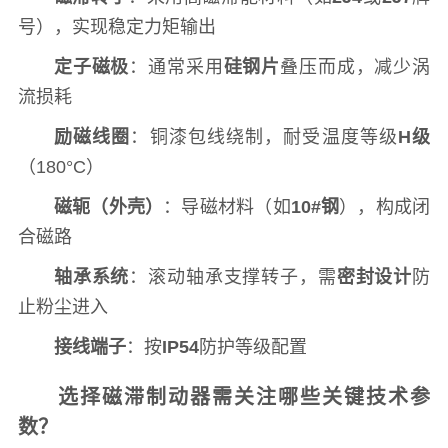
号），实现稳定力矩输出
定子磁极
：通常采用
硅钢片
叠压而成，减少涡
流损耗
励磁线圈
：铜漆包线绕制，耐受温度等级
H级
（180°C）
磁轭（外壳）
：导磁材料（如
10#钢
），构成闭
合磁路
轴承系统
：滚动轴承支撑转子，需
密封设计
防
止粉尘进入
接线端子
：按
IP54
防护等级配置
选择磁滞制动器需关注哪些关键技术参
数？