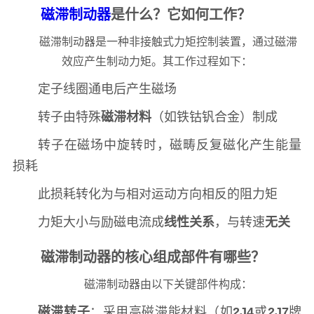
磁滞制动器
是什么？它如何工作？
磁滞制动器是一种非接触式力矩控制装置，通过磁滞
效应产生制动力矩。其工作过程如下：
定子线圈通电后产生磁场
转子由特殊
磁滞材料
（如铁钴钒合金）制成
转子在磁场中旋转时，磁畴反复磁化产生能量
损耗
此损耗转化为与相对运动方向相反的阻力矩
力矩大小与励磁电流成
线性关系
，与转速
无关
磁滞制动器的核心组成部件有哪些？
磁滞制动器由以下关键部件构成：
磁滞转子
：采用高磁滞能材料（如
2J4
或
2J7
牌