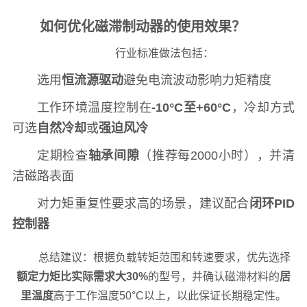
如何优化磁滞制动器的使用效果？
行业标准做法包括：
选用
恒流源驱动
避免电流波动影响力矩精度
工作环境温度控制在
-10°C至+60°C
，冷却方式
可选
自然冷却
或
强迫风冷
定期检查
轴承间隙
（推荐每2000小时），并清
洁磁路表面
对力矩重复性要求高的场景，建议配合
闭环PID
控制器
总结建议：根据负载转矩范围和转速要求，优先选择
额定力矩比实际需求大30%
的型号，并确认磁滞材料的
居
里温度
高于工作温度50°C以上，以此保证长期稳定性。