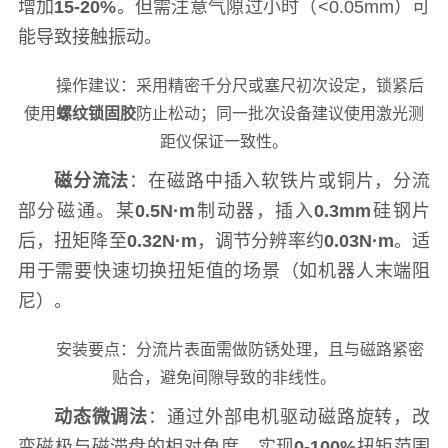
增加
15-20%
。但需注意气隙过小时（<0.05mm）可
能导致接触振动。
操作建议：采用精密千分尺或塞尺初次设定，锁紧后
使用
螺纹锁固胶
防止松动；同一批次设备建议使用激光测
距仪保证一致性。
磁分流法
：在磁路中插入软铁片或铜片，分流
部分磁通。某
0.5N·m
制动器，插入
0.3mm
硅钢片
后，扭矩降至
0.32N·m
，调节分辨率约
0.03N·m
。适
用于需要快速切换扭矩值的场景（如机器人末端阻
尼）。
安装要点：分流片表面需做防锈处理，且与磁路紧密
贴合，避免间隙导致的非线性。
动态微调法
：通过外部电机驱动磁路旋转，改
变磁极与磁滞盘的相对角度，实现
0-100%
扭矩范围