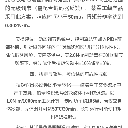
的无级调节（需配合编码器反馈）。某
军工级
产品
采用此方案，响应时间小于
50ms
，扭矩分辨率达到
0.002N·m
。
实操建议：动态调节系统中，控制算法需加入
PID+前
馈补偿
，针对磁滞回线的“非对称饱和区”进行分段线性化，
降低振荡风险。实际案例中，某
2.0N·m
制动器在30Hz调节
频率下，经过优化后扭矩波动由±10%降至±3%。
四、扭矩与散热：被低估的可靠性瓶颈
扭矩输出必然伴随能量转化——磁滞盘在交变磁场中
产生热耗，热量堆积会导致永磁体不可逆退磁。以
1.0N·m/1000rpm
工况计算，制动功率约
105W
，若仅靠自
然冷却，壳体温升可达
50℃/30min
，长期运行可能使扭矩
下降
15-20%
。
案例：某
半导体晶圆搬运
机械臂，使用
2.5N·m
磁滞制