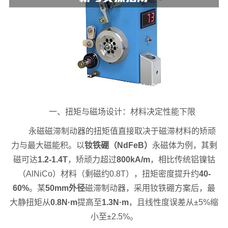
一、扭矩与磁场设计：材料决定性能下限
永磁磁滞制动器的扭矩值直接取决于磁滞材料的矫顽
力与最大磁能积。以
钕铁硼（NdFeB）
永磁体为例，其剩
磁可达
1.2-1.4T
，矫顽力超过
800kA/m
，相比传统铝镍钴
（AlNiCo）材料（剩磁约0.8T），扭矩密度提升约
40-
60%
。某
50mm外径
磁滞制动器，采用钕铁硼方案后，最
大静扭矩从
0.8N·m
提高至
1.3N·m
，且线性度误差从±5%缩
小至±2.5%。