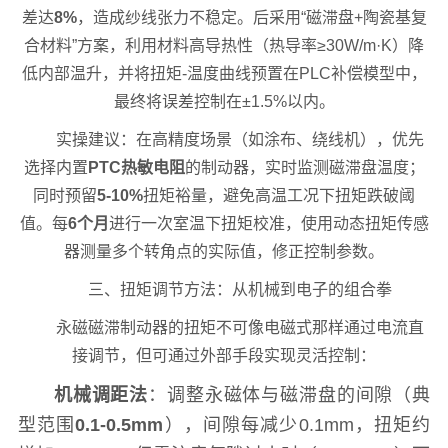
差达
8%
，造成纱线张力不稳定。后采用“磁滞盘+陶瓷基复
合材料”方案，利用材料高导热性（热导率≥30W/m·K）降
低内部温升，并将扭矩-温度曲线预置在PLC补偿模型中，
最终将误差控制在±1.5%以内。
实操建议：在高精度场景（如涂布、绕线机），优先
选择内置
PTC热敏电阻
的制动器，实时监测磁滞盘温度；
同时预留
5-10%
扭矩裕量，避免高温工况下扭矩跌破阈
值。每
6个月
进行一次室温下扭矩校准，使用动态扭矩传感
器测量多个转角点的实际值，修正控制参数。
三、扭矩调节方法：从机械到电子的组合拳
永磁磁滞制动器的扭矩不可像电磁式那样通过电流直
接调节，但可通过外部手段实现灵活控制：
机械调距法
：调整永磁体与磁滞盘的间隙（典
型范围
0.1-0.5mm
），间隙每减少0.1mm，扭矩约