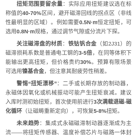
扭矩范围要留余量
：实际应用扭矩建议选在标
称值的
40-70%
区间，避开磁滞回线的拐点区（非线
性最明显的区域）。例如需要
0.5N·m
恒定扭矩，可
选用
0.8N·m
规格，通过调节气隙或分流片下探。
关注磁滞盘的材质
：
铁钴钒合金
（如2J31）的
磁滞损耗系数是普通电工钢的
3-5倍
，在同等体积下
能输出更高扭矩，但价格贵约
30%
。预算有限场景
可选用
镍基合金
，但注意其耐疲劳性稍差。
警惕“扭矩漂移”
：二手或长期存放的制动器，
永磁体因氧化或机械振动可能产生扭矩衰减。建议
入库时测初始扭矩，首次使用前进行
3次满载退磁-磁
化循环
（让磁畴重新定向），可恢复
5-8%
扭矩。
未来趋势
：集成式永磁磁滞制动器逐渐成为主
流——将扭矩传感器、温度补偿芯片与磁路一体封