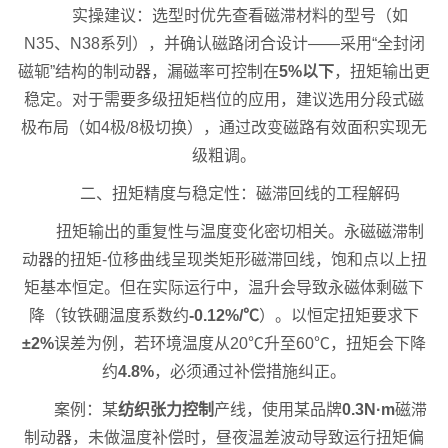
实操建议：选型时优先查看磁滞材料的型号（如
N35、N38系列），并确认磁路闭合设计——采用“全封闭
磁轭”结构的制动器，漏磁率可控制在
5%以下
，扭矩输出更
稳定。对于需要多级扭矩档位的应用，建议选用分段式磁
极布局（如4极/8极切换），通过改变磁路有效面积实现无
级粗调。
二、扭矩精度与稳定性：磁滞回线的工程解码
扭矩输出的重复性与温度变化密切相关。永磁磁滞制
动器的扭矩-位移曲线呈现类矩形磁滞回线，饱和点以上扭
矩基本恒定。但在实际运行中，温升会导致永磁体剩磁下
降（钕铁硼温度系数约
-0.12%/℃
）。以恒定扭矩要求下
±2%
误差为例，若环境温度从20℃升至60℃，扭矩会下降
约
4.8%
，必须通过补偿措施纠正。
案例：某
纺织张力控制
产线，使用某品牌
0.3N·m
磁滞
制动器，未做温度补偿时，昼夜温差波动导致运行扭矩偏