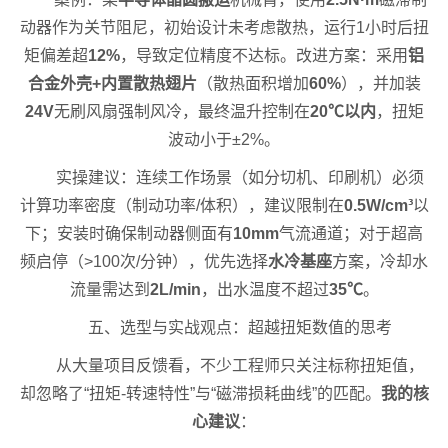
动器作为关节阻尼，初始设计未考虑散热，运行1小时后扭
矩偏差超
12%
，导致定位精度不达标。改进方案：采用
铝
合金外壳+内置散热翅片
（散热面积增加
60%
），并加装
24V
无刷风扇强制风冷，最终温升控制在
20℃以内
，扭矩
波动小于±2%。
实操建议：连续工作场景（如分切机、印刷机）必须
计算功率密度（制动功率/体积），建议限制在
0.5W/cm³
以
下；安装时确保制动器侧面有
10mm
气流通道；对于超高
频启停（>100次/分钟），优先选择
水冷基座
方案，冷却水
流量需达到
2L/min
，出水温度不超过
35℃
。
五、选型与实战观点：超越扭矩数值的思考
从大量项目反馈看，不少工程师只关注标称扭矩值，
却忽略了“扭矩-转速特性”与“磁滞损耗曲线”的匹配。
我的核
心建议
：