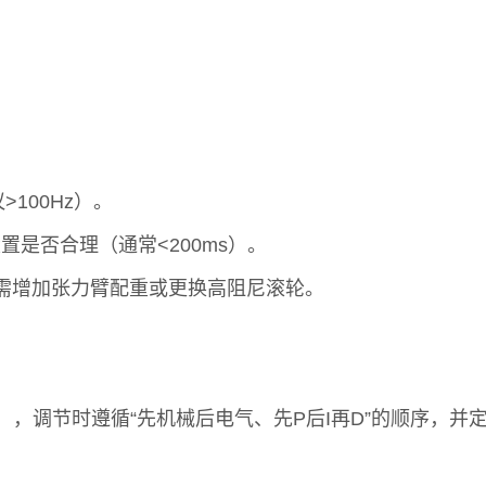
。
100Hz）。
是否合理（通常<200ms）。
，需增加张力臂配重或更换高阻尼滚轮。
），调节时遵循“先机械后电气、先P后I再D”的顺序，并