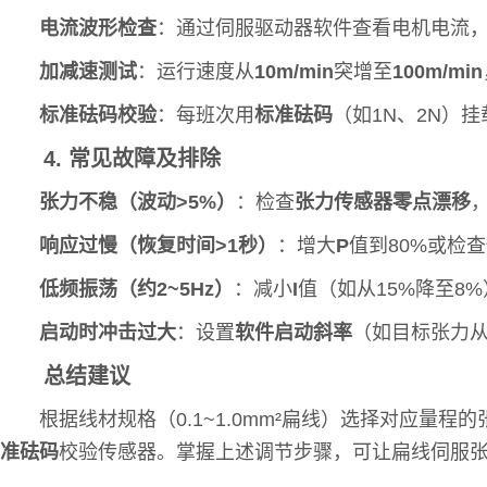
电流波形检查
：通过伺服驱动器软件查看电机电流
加减速测试
：运行速度从
10m/min
突增至
100m/min
标准砝码校验
：每班次用
标准砝码
（如1N、2N）
4. 常见故障及排除
张力不稳（波动>5%）
：检查
张力传感器零点漂移
响应过慢（恢复时间>1秒）
：增大
P
值到80%或检
低频振荡（约2~5Hz）
：减小
I
值（如从15%降至8
启动时冲击过大
：设置
软件启动斜率
（如目标张力从
总结建议
根据线材规格（0.1~1.0mm²扁线）选择对应量程
准砝码
校验传感器。掌握上述调节步骤，可让扁线伺服