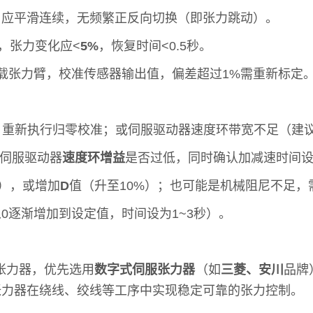
，应平滑连续，无频繁正反向切换（即张力跳动）。
，张力变化应<
5%
，恢复时间<0.5秒。
挂载张力臂，校准传感器输出值，偏差超过1%需重新标定
，重新执行归零校准；或伺服驱动器速度环带宽不足（建议>
查伺服驱动器
速度环增益
是否过低，同时确认加减速时间设置
%），或增加
D
值（升至10%）；也可能是机械阻尼不足
0逐渐增加到设定值，时间设为1~3秒）。
的张力器，优先选用
数字式伺服张力器
（如
三菱、安川
品牌
张力器在绕线、绞线等工序中实现稳定可靠的张力控制。