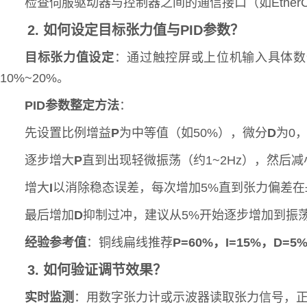
检查伺服驱动器与控制器之间的通信接口（如Ether
2. 如何设定目标张力值与PID参数？
目标张力值设定
：通过触控屏或上位机输入具体数
10%~20%。
PID参数整定方法
：
先设置比例增益
P
为中等值（如50%），微分
D
为0
逐步增大
P
直到出现轻微振荡（约1~2Hz），然后减
增大
I
以消除稳态误差，每次增加5%直到张力偏差在
最后增加
D
抑制过冲，建议从5%开始逐步增加到振
经验参考值
：铜线扁线推荐
P=60%，I=15%，D=5
3. 如何验证调节效果？
实时监测
：用数字张力计或示波器读取张力信号，