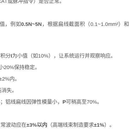
CAT或脉冲指令）是否正常。
值，例如
0.5N~5N
，根据扁线截面积（0.1~1.0mm
，积分
I
为小值（如10%），让系统运行并观察响应。
小20%保持稳定。
±2%内。
荡消失。
%
；铝线扁线因弹性模量小，
P
可稍高至70%。
正常波动应在
±3%以内
（高端线束制造要求
±1%
）。