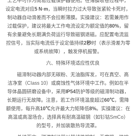
工艺中可作为简易过载保护器使用。在薄膜收卷过程中，
设定电流对应
5 N·m
，当瞬时拉力过大导致张紧轮卡死时，
制动器自动滑差而不会拉断薄膜。实操建议：若需兼用作
过载保护，建议将最大工作电流设定为额定值的
80%
，留
有余量避免长期满负荷运行导致磁钢退磁。应配置电流监
控信号，当实际电流低于设定值持续
2秒
时（表示滑差为零
或系统故障），触发停机报警。
六、特殊环境适应性优良
磁滞制动器内部无碳粉、无油脂挥发，可在真空、高
洁净室（Class 10）或腐蚀性气体环境中工作。例如在半
导体晶圆研磨设备中，采用
IP54
防护等级的磁滞制动器，
长期运行无故障。注意，若工作环境温度超过
60℃
，需降
额使用，每升高
10℃
允许最大力矩降低
8%
。实操建议：在
高温或高湿场合，选择具有耐高温磁钢（如钐钴SmCo）
的型号，并加装散热导流罩。