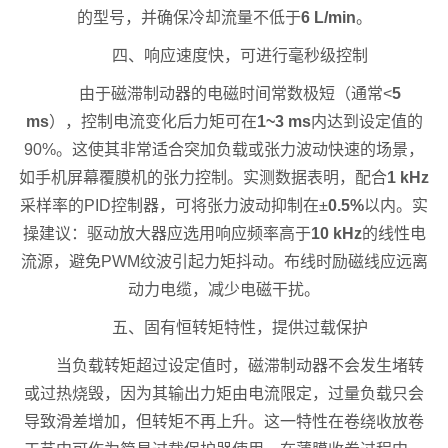
的型号，并确保冷却流量不低于
6 L/min
。
四、响应速度快，可进行毫秒级控制
由于磁滞制动器的电磁时间常数极短（通常<
5
ms
），控制电流变化后力矩可在
1~3 ms
内达到设定值的
90%。这使其非常适合突加负载或张力波动快速的场景，
如手机屏幕覆膜机的张力控制。实测数据表明，配合
1 kHz
采样率的PID控制器，可将张力波动抑制在±
0.5%
以内。实
操建议：驱动放大器应选用响应频率高于
10 kHz
的线性电
流源，避免PWM纹波引起力矩抖动。布线时励磁线应远离
动力电缆，减少电磁干扰。
五、固有恒转矩特性，提供过载保护
当负载转矩超过设定值时，磁滞制动器不会发生堵转
或过热烧毁，因为其输出力矩由电流限定，过量负载只会
导致滑差增加，但转矩不再上升。这一特性在卷绕收放卷