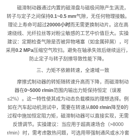
磁滞制动器通过内置的磁滞盘与磁极间隙产生涡流，
转子与定子之间保持
0.1~0.5 mm
气隙，无任何物理接触。
理论上寿命可超过
20000小时
而无需更换制动片。这在高
速绕线、光纤拉丝等对粉尘敏感的工艺中价值巨大。实操
建议：定期检查气隙是否被异物堵塞（如金属碎屑），可
采用
0.2 MPa
压缩空气吹扫。避免在轴承失效后继续运行，
防止定子与转子刮擦导致性能下降。
三、力矩不依赖转速，全速域一致
摩擦式制动器的转矩随转速升高而下降，而磁滞制动
器在
0~5000 r/min
范围内输出力矩保持恒定（误差
≤2%）。这一特性使其成为动态负载模拟的理想选择。例
如在汽车起动机测试中，需要在转速从
800 r/min
降至
0
的
过程中施加恒定阻力矩，磁滞制动器可以直接实现，无需
反馈调节。实操建议：当应用于超高速场合（>8000
r/min）时，需考虑散热问题，可选用带强制通风或水冷套