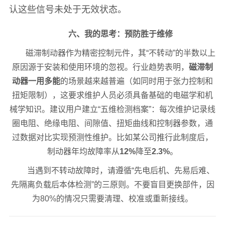
认这些信号未处于无效状态。
六、我的思考：预防胜于维修
磁滞制动器作为精密控制元件，其“不转动”的半数以上
原因源于安装和使用环境的忽视。行业趋势表明，
磁滞制
动器一用多能
的场景越来越普遍（如同时用于张力控制和
扭矩限制），这要求维护人员必须具备基础的电磁学和机
械学知识。建议用户建立“五维检测档案”：每次维护记录线
圈电阻、绝缘电阻、间隙值、扭矩曲线和控制器参数，通
过数据对比实现预测性维护。比如某公司推行此制度后，
制动器年均故障率从
12%
降至
2.3%
。
当遇到不转动故障时，请遵循“先电后机、先易后难、
先隔离负载后本体检测”的三原则。不要盲目更换部件，因
为80%的情况只需要清理、校准或重新接线。