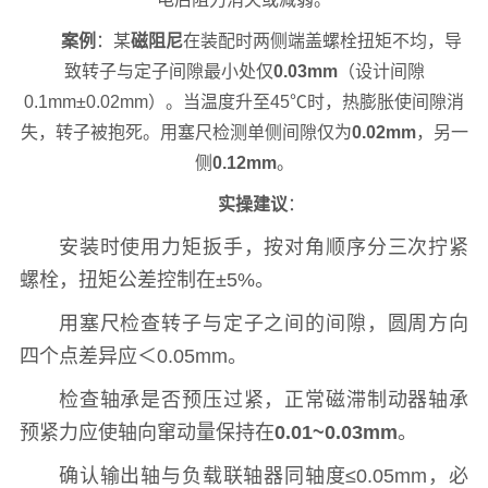
案例
：某
磁阻尼
在装配时两侧端盖螺栓扭矩不均，导
致转子与定子间隙最小处仅
0.03mm
（设计间隙
0.1mm±0.02mm）。当温度升至45℃时，热膨胀使间隙消
失，转子被抱死。用塞尺检测单侧间隙仅为
0.02mm
，另一
侧
0.12mm
。
实操建议
：
安装时使用力矩扳手，按对角顺序分三次拧紧
螺栓，扭矩公差控制在±5%。
用塞尺检查转子与定子之间的间隙，圆周方向
四个点差异应＜0.05mm。
检查轴承是否预压过紧，正常磁滞制动器轴承
预紧力应使轴向窜动量保持在
0.01~0.03mm
。
确认输出轴与负载联轴器同轴度≤0.05mm，必