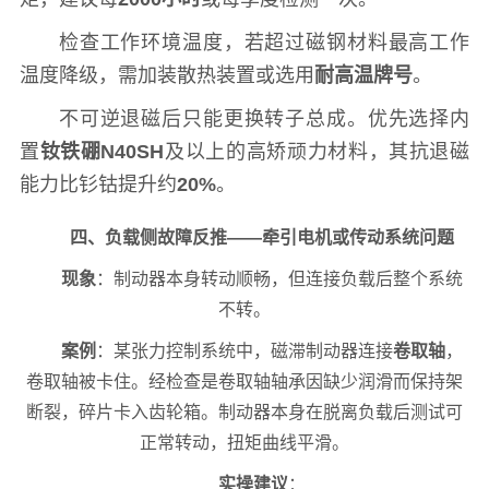
检查工作环境温度，若超过磁钢材料最高工作
温度降级，需加装散热装置或选用
耐高温牌号
。
不可逆退磁后只能更换转子总成。优先选择内
置
钕铁硼N40SH
及以上的高矫顽力材料，其抗退磁
能力比钐钴提升约
20%
。
四、负载侧故障反推——牵引电机或传动系统问题
现象
：制动器本身转动顺畅，但连接负载后整个系统
不转。
案例
：某张力控制系统中，磁滞制动器连接
卷取轴
，
卷取轴被卡住。经检查是卷取轴轴承因缺少润滑而保持架
断裂，碎片卡入齿轮箱。制动器本身在脱离负载后测试可
正常转动，扭矩曲线平滑。
实操建议
：