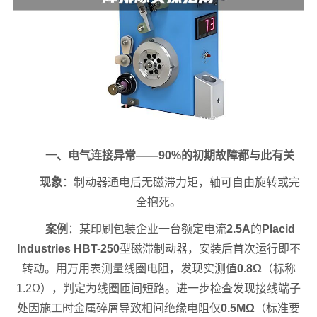
一、电气连接异常——90%的初期故障都与此有关
现象
：制动器通电后无磁滞力矩，轴可自由旋转或完
全抱死。
案例
：某印刷包装企业一台额定电流
2.5A
的
Placid
Industries HBT-250
型磁滞制动器，安装后首次运行即不
转动。用万用表测量线圈电阻，发现实测值
0.8Ω
（标称
1.2Ω），判定为线圈匝间短路。进一步检查发现接线端子
处因施工时金属碎屑导致相间绝缘电阻仅
0.5MΩ
（标准要