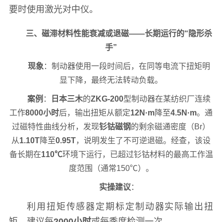
要时使用激光对中仪。
三、磁滞材料性能衰减或退磁——长期运行的“隐形杀
手”
现象
：制动器使用一段时间后，在同等电流下扭矩明
显下降，最终无法转动负载。
案例
：
日本三木
的
ZKG-200
型制动器在某纺织厂连续
工作
8000小时
后，输出扭矩从额定
12N·m
降至
4.5N·m
。通
过磁特性曲线分析，发现
钐钴磁钢
的剩余磁通密度（Br）
从
1.10T
降至
0.95T
，说明发生了不可逆退磁。经查，该设
备长期在
110℃
环境下运行，已超过钐钴材料的最高工作温
度范围（通常150℃）。
实操建议
：
利用扭矩传感器定期标定制动器实际输出扭
矩，建议每
2000小时
或每季度检测一次。