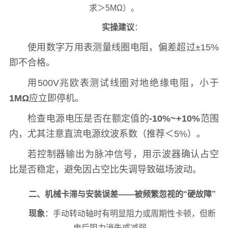
求＞5MΩ）。
实操建议
：
使用数字万用表测量线圈电阻，偏差超过±15%
即不合格。
用500V兆欧表测试线圈对地绝缘电阻，小于
1MΩ
应立即停机。
检查电源电压是否在额定值的
-10%~+10%
范围
内，尤其注意直流电源纹波系数（推荐＜5%）。
若控制器输出为脉冲信号，用示波器确认占空
比是否稳定，避免因占空比失调导致磁场波动。
二、机械卡滞与安装误差——被频繁忽视的“硬故障”
现象
：手动转动轴时有明显阻力或周期性卡顿，但断
电后阻力消失或减弱。