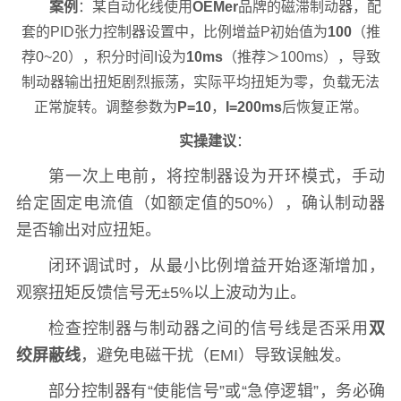
案例
：某自动化线使用
OEMer
品牌的磁滞制动器，配
套的PID张力控制器设置中，比例增益P初始值为
100
（推
荐0~20），积分时间I设为
10ms
（推荐＞100ms），导致
制动器输出扭矩剧烈振荡，实际平均扭矩为零，负载无法
正常旋转。调整参数为
P=10
，
I=200ms
后恢复正常。
实操建议
：
第一次上电前，将控制器设为开环模式，手动
给定固定电流值（如额定值的50%），确认制动器
是否输出对应扭矩。
闭环调试时，从最小比例增益开始逐渐增加，
观察扭矩反馈信号无±5%以上波动为止。
检查控制器与制动器之间的信号线是否采用
双
绞屏蔽线
，避免电磁干扰（EMI）导致误触发。
部分控制器有“使能信号”或“急停逻辑”，务必确