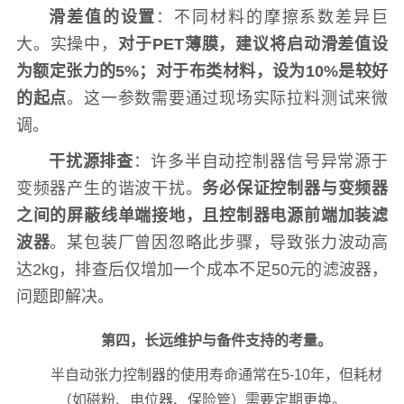
滑差值的设置
：不同材料的摩擦系数差异巨
大。实操中，
对于PET薄膜，建议将启动滑差值设
为额定张力的5%；对于布类材料，设为10%是较好
的起点
。这一参数需要通过现场实际拉料测试来微
调。
干扰源排查
：许多半自动控制器信号异常源于
变频器产生的谐波干扰。
务必保证控制器与变频器
之间的屏蔽线单端接地，且控制器电源前端加装滤
波器
。某包装厂曾因忽略此步骤，导致张力波动高
达2kg，排查后仅增加一个成本不足50元的滤波器，
问题即解决。
第四，长远维护与备件支持的考量。
半自动张力控制器的使用寿命通常在5-10年，但耗材
（如磁粉、电位器、保险管）需要定期更换。