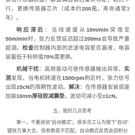
行，更换传感器芯片（成本约
200元
，寿命通常3
年）。
响应滞后
：当线速度从
10m/min
突增至
50m/min
时，张力反馈延迟超过
200ms
会导致严重
超调。
检查
控制器内部的滤波电容是否漏液，电容
容量低于标称值
70%
需更换。
机械干扰
：高频振动可使传感器输出异常。
实
测
发现，当电机转速在
1500rpm
附近时，张力信号
出现
±5cN
的周期性波动。
解决
：在传感器安装底座
加装
10mm厚硅胶减震垫
，波动可减小至
±1cN
。
五、我的几点思考
第一，不要迷信“自动模式”。很多员工认为按下“自动”
键就万事大吉，但参数若不匹配，自动模式反而会因积分