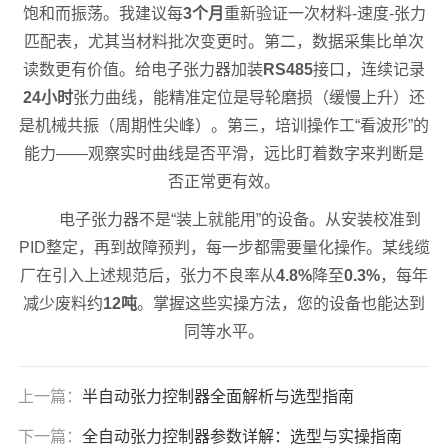
饱和而振荡。我建议每
3个月
重新验证一次材料-速度-张力
匹配表，尤其当材料批次变更时。第二，数据采集比单次
读数更有价值。给电子张力器加装
RS485
接口，连续记录
24小时
张力曲线，能精准定位是导轮磨损（缓慢上升）还
是机械共振（周期性尖峰）。第三，培训操作工“看波形”的
能力——观察实时曲线是否平滑，远比盯着数字来判断是
否正常更有效。
电子张力器不是“装上就能用”的设备。从安装校准到
PID整定，再到故障预判，每一步都需要量化操作。某线缆
厂在引入上述规范后，张力不良率从
4.8%
降至
0.3%
，每年
减少废料约
12吨
。掌握这些实操方法，您的设备也能达到
同等水平。
上一篇：
半自动张力控制器全面解析与选型指南
下一篇：
全自动张力控制器参数详解：选型与实操指南