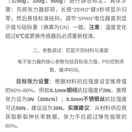
（如
50g、100g、500g
）进行静态标定。具体步
骤：先将张力器卸荷，长按“ZERO”键3秒将显示归
零；然后悬挂标准砝码，调节“SPAN”电位器直到显
示值与砝码重（换算为CN）一致。
注意
：温度变化
超过
5℃
或更换传感器后必须重新校准。
二、参数调试：匹配不同材料与速度
电子张力器的核心参数包括目标张力值、PID控制系
数、缓冲时间。
目标张力设置
：根据材料抗拉强度设定推荐值
的60%-80%。例如
0.1mm铜线
抗拉强度约
5N
，推荐
张力设为
3N（300cN）
；
0.5mm不锈钢丝
抗拉强度
可达
50N
，建议设为
30N
。
实操建议
：从材料供应商
获取断裂伸长率数据，张力不应超过弹性极限的
60%。