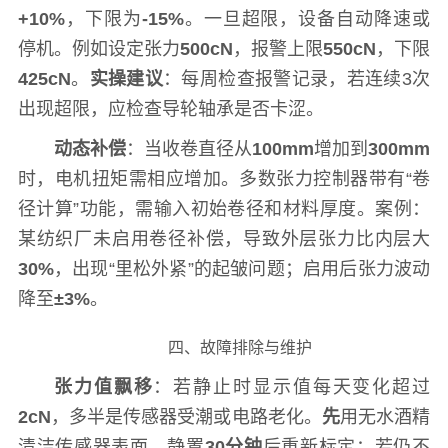
+10%
，下限为
-15%
。一旦超限，设备自动降速或
停机。例如设定张力
500cN
，报警上限
550cN
，下限
425cN
。
实操建议
：每周检查报警记录，若连续3次
出现超限，应检查导轮轴承是否卡涩。
动态补偿
：当收卷直径从
100mm
增加到
300mm
时，电机扭矩需相应增加。多数张力控制器带有“卷
径计算”功能，需输入初始卷径和材料厚度。案例：
某纺织厂未启用卷径补偿，导致外层张力比内层大
30%
，出现“里松外紧”的起皱问题；启用后张力波动
降至
±3%
。
四、故障排除与维护
张力值飘移
：若静止时显示值每天变化超过
2cN
，多半是传感器受潮或电路老化。
先
用无水酒精
清洁传感器表面，静置
30分钟
后重新标定；若仍不