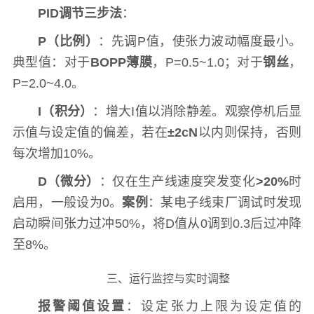
PID调节三步法
：
P（比例）
：先调P值，使张力波动幅度最小。
典型值：对于
BOPP薄膜
，P=0.5~1.0；对于
钢丝
，
P=2.0~4.0。
I（积分）
：增大I值以消除静差。观察停机后显
示值与设定值的偏差，若在
±2cN
以内则保持，否则
每次增加10%。
D（微分）
：仅在生产线速度突发变化
>20%
时
启用，一般设为0。
案例
：某电子线束厂调试时发现
启动瞬间张力过冲50%，将D值从0调到0.3后过冲降
至8%。
三、运行监控与实时调整
报警阈值设置
：设定张力上限为设定值的