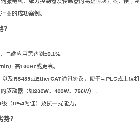
、
伺服电机
、
张力控制器
及
传感器
的完整解决方案，便于
缆
行业的
成功案例
。
略？
，高端应用需达到
±0.1%
。
min
）需
100Hz
或更高。
，以及
RS485
或
EtherCAT
通讯协议，便于与
PLC
或上位
率的
驱动器
（如
200W、400W、750W
）。
等级（
IP54
为佳）及抗干扰能力。
劣势？