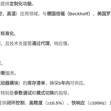
能提供
定制化功能
。
空、高湿
）应用领域，与
德国倍福（Beckhoff）
、
美国罗克
性
标准化
。
面
，且技术支援需
通过代理
，响应慢。
保。
诊断
服务。
驱动器模块
）的
库存清单
，确保
5年内
可供应。
，特别是
参数调试
和
模式切换
的指导。
提供
闭环控制
、
高精度
（≥
±0.5%
）、
快响应
（≥
100Hz
）