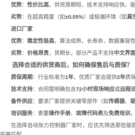
优势
：
性价比高
，供货周期短，技术支持响应快，
劣势
：在超高精度（如
±0.05%
）或极端环境（如
真
进口厂家
优势
：
稳定性极高
，算法成熟，长寿命，数据兼容
劣势
：
价格昂贵
，货期长，部分产品不支持
中文界
选择合适的供货商后，如何确保售后与质保？
质保周期
：行业标准为
1年
，优质厂家会提供
2年
质
技术支持
：合同需明确包含
72小时现场响应
或
远程
备件供应
：要求厂家提供关键零部件（如
传感器
、
培训服务
：索要
操作手册
、
故障代码表
及
免费培训
在选择自动张力控制器厂家时，应优先筛选那些能
完美匹配。