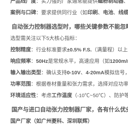
产品线广度
：实力强的厂家通常能提供
磁粉制动器
案例与口碑
：要求提供同行业（如
印刷
、
电池
、
线
自动张力控制器选型时，哪些关键参数不能忽
选型需关注以下5大核心指标：
控制精度
：行业标准要求
±0.5% F.S.
（满量程）以上
响应频率
：
50Hz
是常规水平，高速应用（如
1200m/
输入输出类型
：确认支持
0-10V
、
4-20mA
模拟信号
功率范围
：根据卷材重量和张力需求，选择对应功
环境适应性
：考虑
工作温度
（-10℃~50℃）、防护
国产与进口自动张力控制器厂家，各有什么优
国产厂家（如广州菱科、深圳联辉）