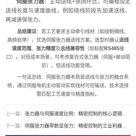
伺服张力器
：主动送线+张闭环比，可编程设定
送线长度与速度曲线，例如绕线阶段先加速送线、
再减速保张力。
总结建议
：若工艺要求主动牵引线材（如绕制细线、
高频启停），优选伺服张力器送线方案。选型时确认
送线
速度范围
、
张力精度
及
总线兼容性
（如标配
RS485
接
口）。对低成本场景，可考虑复合式张力器（伺服+被动阻
尼），但送线功能受限。
一句话总结：伺服张力器本质是送线与张力的融合系
统，通过伺服电机主动驱动实现线材可控输送，技术选择
需匹配工艺速度与精度指标。
上一篇：
张力器与伺服速度比例：精密控制的核心逻辑与实操指南
下一篇：
伺服张力器带数显张力：精密控制的工业利器与实操指南