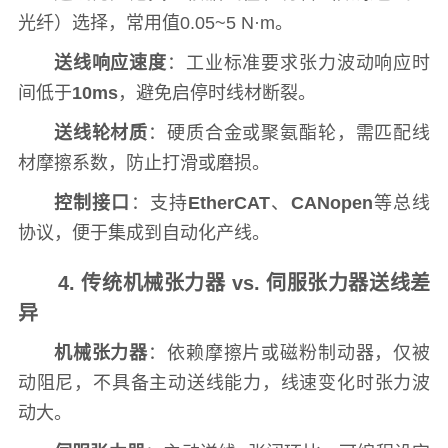
光纤）选择，常用值0.05~5 N·m。
送线响应速度
：工业标准要求张力波动响应时
间低于
10ms
，避免启停时线材断裂。
送线轮材质
：硬质合金或聚氨酯轮，需匹配线
材摩擦系数，防止打滑或磨损。
控制接口
：支持
EtherCAT
、
CANopen
等总线
协议，便于集成到自动化产线。
4. 传统机械张力器 vs. 伺服张力器送线差
异
机械张力器
：依赖摩擦片或磁粉制动器，仅被
动阻尼，不具备主动送线能力，线速变化时张力波
动大。