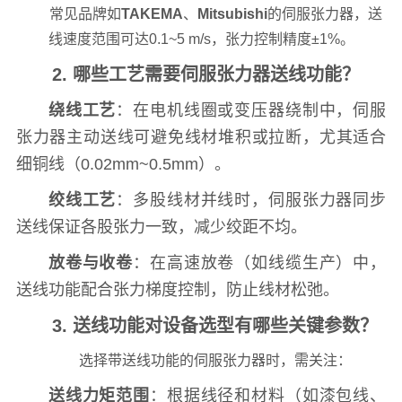
常见品牌如
TAKEMA
、
Mitsubishi
的伺服张力器，送
线速度范围可达0.1~5 m/s，张力控制精度±1%。
2. 哪些工艺需要伺服张力器送线功能？
绕线工艺
：在电机线圈或变压器绕制中，伺服
张力器主动送线可避免线材堆积或拉断，尤其适合
细铜线（0.02mm~0.5mm）。
绞线工艺
：多股线材并线时，伺服张力器同步
送线保证各股张力一致，减少绞距不均。
放卷与收卷
：在高速放卷（如线缆生产）中，
送线功能配合张力梯度控制，防止线材松弛。
3. 送线功能对设备选型有哪些关键参数？
选择带送线功能的伺服张力器时，需关注：
送线力矩范围
：根据线径和材料（如漆包线、