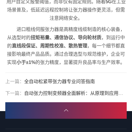
用户自定义报警阈值，而非仅有固定规则。随着
5G
在工业
场景普及，低延迟远程控制将让张力器操作更灵活，但需
注意网络安全。
进口粗线伺服张力器是高精度线缆制造的核心装备，
从选型时的
扭矩裕量、通信协议、导向轮材质
，到运行中
的
直线段保证、周期性校准、散热管理
，每一个细节都直
接影响最终产品品质。通过合理选型与规范维护，企业可
实现
小于±1%
的张力精度，显著提升良品率与生产效率。
上一篇：
全自动松紧带张力器专业问答指南
下一篇：
自动张力控制变频器全面解析：从原理到应用，提升生产线张力控制精度