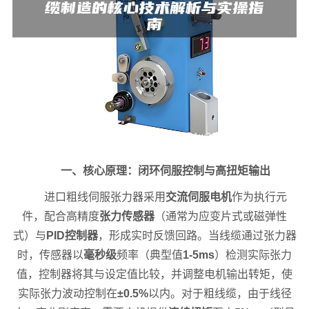
一、核心原理：闭环伺服控制与高扭矩输出
进口粗线伺服张力器采用
交流伺服电机
作为执行元
件，配合高精度
张力传感器
（通常为应变片式或磁弹性
式）与
PID控制器
，形成实时反馈回路。当线缆通过张力器
时，传感器以
毫秒级
频率（典型值
1-5ms
）检测实际张力
值，控制器将其与设定值比较，并调整电机输出转矩，使
实际张力波动控制在
±0.5%
以内。对于粗线缆，由于线径