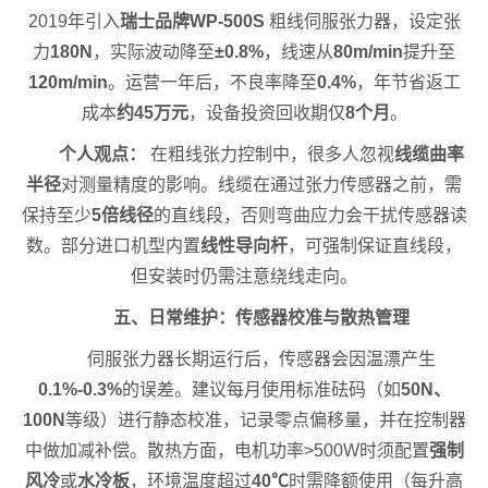
2019年引入
瑞士品牌
WP-500S
粗线伺服张力器，设定张
力
180N
，实际波动降至
±0.8%
，线速从
80m/min
提升至
120m/min
。运营一年后，不良率降至
0.4%
，年节省返工
成本
约45万元
，设备投资回收期仅
8个月
。
个人观点：
在粗线张力控制中，很多人忽视
线缆曲率
半径
对测量精度的影响。线缆在通过张力传感器之前，需
保持至少
5倍线径
的直线段，否则弯曲应力会干扰传感器读
数。部分进口机型内置
线性导向杆
，可强制保证直线段，
但安装时仍需注意绕线走向。
五、日常维护：传感器校准与散热管理
伺服张力器长期运行后，传感器会因温漂产生
0.1%-0.3%
的误差。建议每月使用标准砝码（如
50N、
100N
等级）进行静态校准，记录零点偏移量，并在控制器
中做加减补偿。散热方面，电机功率>500W时须配置
强制
风冷
或
水冷板
，环境温度超过
40℃
时需降额使用（每升高