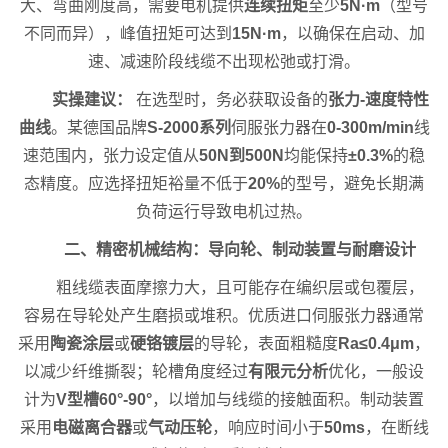
大、弯曲刚度高，需要电机提供
连续扭矩
至少
5N·m
（型号
不同而异），峰值扭矩可达到
15N·m
，以确保在启动、加
速、减速阶段线缆不出现松弛或打滑。
实操建议：
在选型时，务必获取设备的
张力-速度特性
曲线
。某德国品牌
S-2000系列
伺服张力器在
0-300m/min
线
速范围内，张力设定值从
50N到500N
均能保持
±0.3%
的稳
态精度。应选择扭矩裕量不低于
20%
的型号，避免长期满
负荷运行导致电机过热。
二、精密机械结构：导向轮、制动装置与耐磨设计
粗线缆表面摩擦力大，且可能存在编织层或包覆层，
容易在导轮处产生磨损或堆积。优质进口伺服张力器通常
采用
陶瓷涂层
或
硬铬镀层
的导轮，表面粗糙度
Ra≤0.4μm
，
以减少纤维撕裂；轮槽角度经过
有限元分析
优化，一般设
计为
V型槽60°-90°
，以增加与线缆的接触面积。制动装置
采用
电磁离合器
或
气动压轮
，响应时间小于
50ms
，在断线