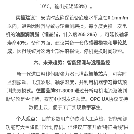
10℃，输出扭矩降
8%
）。
实操建议：
安装时应确保设备底座水平度在
0.1mm/m
以内，避免因倾斜导致导轮单侧磨损。每季度更换一次电
机的
油脂润滑脂
（锂基脂，针入度
265-295
），可延长轴承
寿命
40%
。备件方面，建议常备一套
传感器模块
和
导轮总
成
，因粗线缆对这两个部件磨损快，停机更换时间较短。
六、未来趋势：智能预测与远程监控
新一代进口粗线伺服张力器已搭载
智能芯片
，可实时
监测振动、电流波形、轴承温度，并利用
机器学习算法
预
测失效模式。
德国品牌
ST-3000
通过分析电机电流谐波判
断导轮是否卡堵，提前
4小时
发送预警。
OPC UA
协议支持
数据上云，便于工厂实现
数字孪生
。
个人观点：
目前多数用户仍依赖人工点检，智能预测
功能可大幅降低非计划停机。但建议厂家开放“特征曲线”供