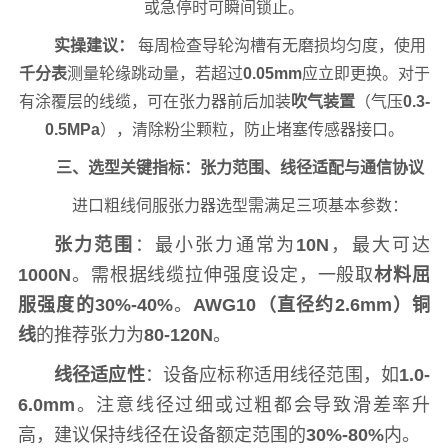
或急停时可瞬间锁止。
实操建议：
每周检查导轮沟槽有无磨损均匀度，使用
千分表
测量轮缘跳动量，若超过
0.05mm
应立即更换。对于
有涂覆层的线缆，可在张力器前后加装
吹气装置
（气压
0.3-
0.5MPa
），清除粉尘颗粒，防止堵塞传感器接口。
三、选型关键指标：张力范围、线径适配与通信协议
进口粗线伺服张力器选型需满足三项基本参数：
张力范围
：最小张力通常为
10N
，最大可达
1000N
。需根据线缆拉伸强度设定，一般取
材料屈
服强度的30%-40%
。
AWG10（直径约2.6mm）铜
线
的推荐张力为
80-120N
。
线径适应性
：设备应标称适用线径范围，如
1.0-
6.0mm
。注意线径过细或过粗都会导致滑差率升
高，建议保持线径在设备额定范围的
30%-80%
内。