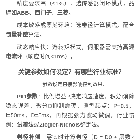
精度要求高（<1%）：选传感器闭环模式，品
牌如
ABB
、
西门子
、
三菱
。
成本敏感或恶劣环境：选卷径计算模式，配合
惯量补偿
算法。
动态响应快：选转矩模式，伺服器需支持
高速
电流环
（响应时间<1ms）。
关键参数如何设定？有哪些行业标准？
参数设定直接影响控制效果：
PID参数
：比例增益P决定响应速度，积分I消除
稳态误差，微分D抑制震荡。典型起点：P=0.5，
I=50ms，D=5ms，再根据张力波动微调。行业惯
例：
试凑法
或
Ziegler-Nichols
整定法。
卷径补偿
：需实时计算卷径（D = D0 + 层数×