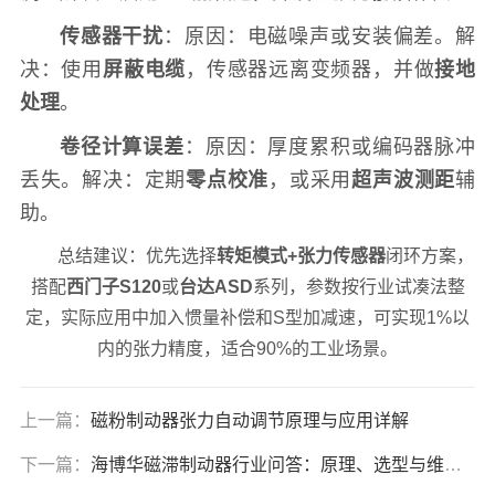
传感器干扰
：原因：电磁噪声或安装偏差。解
决：使用
屏蔽电缆
，传感器远离变频器，并做
接地
处理
。
卷径计算误差
：原因：厚度累积或编码器脉冲
丢失。解决：定期
零点校准
，或采用
超声波测距
辅
助。
总结建议：优先选择
转矩模式+张力传感器
闭环方案，
搭配
西门子S120
或
台达ASD
系列，参数按行业试凑法整
定，实际应用中加入惯量补偿和S型加减速，可实现1%以
内的张力精度，适合90%的工业场景。
上一篇：
磁粉制动器张力自动调节原理与应用详解
下一篇：
海博华磁滞制动器行业问答：原理、选型与维护全解析