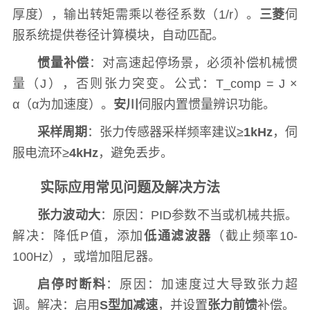
厚度），输出转矩需乘以卷径系数（1/r）。
三菱
伺
服系统提供卷径计算模块，自动匹配。
惯量补偿
：对高速起停场景，必须补偿机械惯
量（J），否则张力突变。公式：T_comp = J ×
α（α为加速度）。
安川
伺服内置惯量辨识功能。
采样周期
：张力传感器采样频率建议≥
1kHz
，伺
服电流环≥
4kHz
，避免丢步。
实际应用常见问题及解决方法
张力波动大
：原因：PID参数不当或机械共振。
解决：降低P值，添加
低通滤波器
（截止频率10-
100Hz），或增加阻尼器。
启停时断料
：原因：加速度过大导致张力超
调。解决：启用
S型加减速
，并设置
张力前馈
补偿。