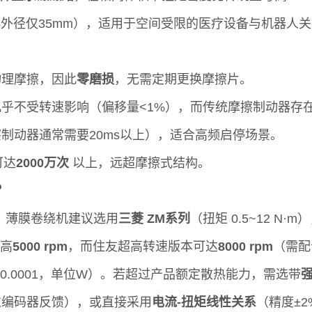
外径仅35mm），适用于空间受限的医疗设备与机器人
物理摩擦，因此
零磨损
，无需定期更换摩擦片。
乎不受转速影响（偏移量<1%），而传统摩擦制动器存
制动器通常需要20ms以上），适合高频启停场景。
可达
2000万次
以上，远超摩擦式结构。
？
。薄膜卷绕机建议选用
三菱 ZM系列
（扭矩 0.5~12 N
最高
5000 rpm
，而住友超高转速版本可达
8000 rpm
（需配
 ω × 0.0001，单位W）。若超过产品额定散热能力，需选带
过编码器反馈），或直接采用
电流-扭矩线性关系
（精度±