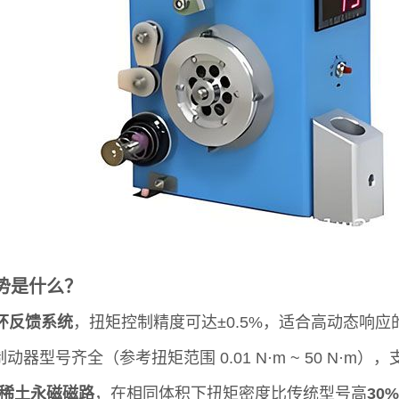
势是什么？
环反馈系统
，扭矩控制精度可达±0.5%，适合高动态响
动器型号齐全（参考扭矩范围 0.01 N·m ~ 50 N·
稀土永磁磁路
，在相同体积下扭矩密度比传统型号高
30%