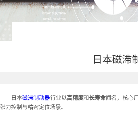
日本磁滞
日本
磁滞制动器
行业以
高精度
和
长寿命
闻名，核心
张力控制与精密定位场景。