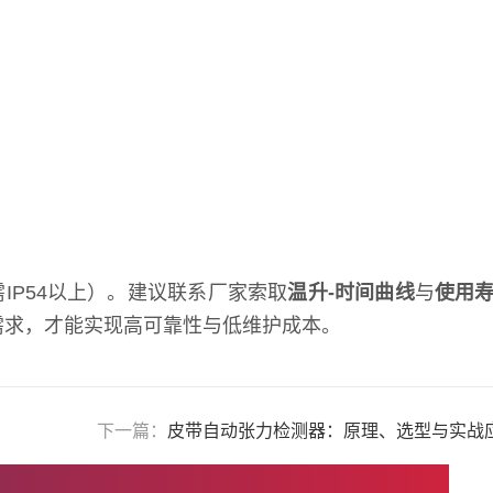
IP54以上）。建议联系厂家索取
温升-时间曲线
与
使用
需求，才能实现高可靠性与低维护成本。
下一篇：
皮带自动张力检测器：原理、选型与实战