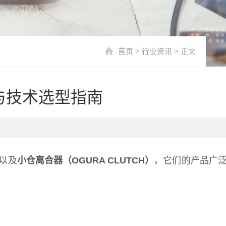
首页
>
行业资讯
> 正文
与技术选型指南
以及
小仓离合器（OGURA CLUTCH）
，它们的产品广