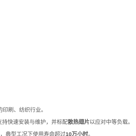
应的印刷、纺织行业。
m），支持快速安装与维护，并标配
散热翅片
以应对中等负载。
，典型工况下使用寿命超过
10万小时
。