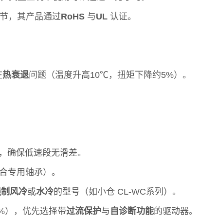
关节，其产品通过
RoHS
与
UL
认证。
在
热衰退
问题（温度升高10℃，扭矩下降约5%）。
·m），确保低速段无滑差。
合专用轴承）。
强制风冷
或
水冷
的型号（如小仓 CL-WC系列）。
2%），优先选择带
过流保护
与
自诊断功能
的驱动器。