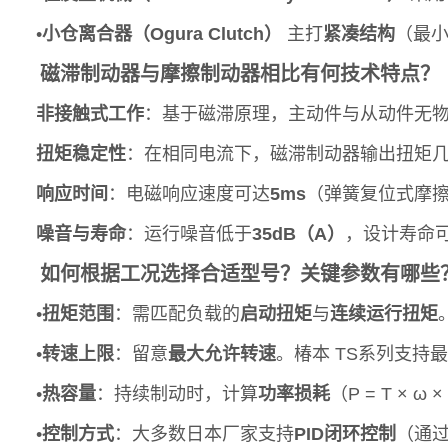
•
小仓离合器（Ogura Clutch）
主打
紧凑结构
（最小
磁滞制动器与摩擦制动器相比有何技术特点？
非接触式工作
：基于磁滞原理，主动件与从动件无
扭矩稳定性
：在相同电流下，磁滞制动器输出扭矩几
响应时间
：电磁响应速度可达
5ms
（弹簧复位式摩擦
噪音与寿命
：运行噪音低于
35dB（A）
，设计寿命
如何根据工况选择合适型号？关键参数有哪些
•
扭矩范围
：需匹配负载的
启动扭矩
与
连续运行扭矩
•
转速上限
：留意
最大允许转速
。椿本 TS系列支持
•
热容量
：持续制动时，计算
功率损耗
（P = T ×
•
控制方式
：大多数日本厂家支持
PID闭环控制
（通