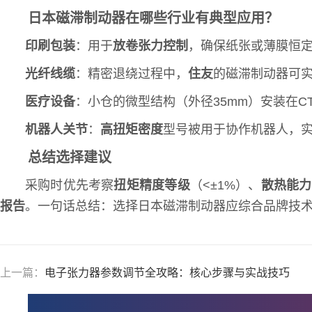
日本磁滞制动器在哪些行业有典型应用？
印刷包装
：用于
放卷张力控制
，确保纸张或薄膜恒
光纤线缆
：精密退绕过程中，
住友
的磁滞制动器可实
医疗设备
：小仓的微型结构（外径35mm）安装在
机器人关节
：
高扭矩密度
型号被用于协作机器人，
总结选择建议
采购时优先考察
扭矩精度等级
（<±1%）、
散热能力
报告
。一句话总结：选择日本磁滞制动器应综合品牌技
上一篇：
电子张力器参数调节全攻略：核心步骤与实战技巧