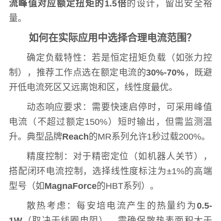
流峰值对应额定扭矩的1.5倍
的设计，留出安全裕
量。
如何在实际应用中选择合理电流范围？
确定负载特性：若是恒定扭矩负载（如张力控
制），推荐工作点选在额定电流的
30%-70%
，既避
开低电流死区又远离饱和区，线性度最优。
动态响应要求：需要快速启停时，可采用峰值
电流（不超过额定150%）短时输出，但需监测温
升。典型品牌
Reach
的MR系列允许1秒过载200%。
精度控制：对于精密定位（如机器人关节），
搭配闭环电流控制，选择线性度标注为±1%的高端
型号（如
MagnaForce
的HBT系列）。
散热考虑：每安培电流产生的热量约为
0.5-
1W
（取决于线圈电阻），需确保散热表面积大于