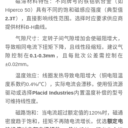
磁滞材料特性：不同牌号的铁钴钒合金（如
Hiperco 50）具有不同的饱和磁感应强度（典型值
2.3T
），直接影响线性范围。选择时应要求供应商
提供材料B-H曲线。
气隙尺寸：定转子间气隙增加会使磁阻增大，
导致相同电流下扭矩下降，且线性段缩短。建议气
隙控制在
0.1-0.3mm
，且每批次公差需控制在
±0.02mm。
温度效应：线圈发热导致电阻增大（铜电阻温
度系数约0.4%/℃），实际电流会漂移。使用恒流源
驱动或选择
Placid Industries
内置温度补偿的型号
可维持线性度。
磁路饱和：当电流超过额定值的120%时，磁通
密度趋于饱和，扭矩不再随电流增长。优选
额定电