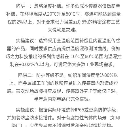
陷阱一：忽略温度补偿。许多低成本传感器仅做简单
补偿，在环境温度从20℃升至50℃时，零漂可能达到满量
程的2%以上，对于要求张力误差≤±0.5%的精密涂布工艺
来说就是灾难。
实操建议：选择采用全温度范围补偿且内置温度传感
器的产品，同时要求供应商提供温度漂移测试曲线。例如
巧之力科技推出的系列传感器在-10℃至60℃范围内温漂控
制在±0.02%/℃以内，可满足绝大多数工业现场需求。
陷阱二：防护等级不足。纺织车间湿度常达80%以
上，而金属加工车间的铁粉容易进入传感器内部造成短
路。某次现场故障排查发现，传感器外壳IP等级仅IP54，
半年后内部电路已完全腐蚀。
实操建议：根据实际环境选择IP65或更高防护等级，
并加装防尘防水接插件。对于有腐蚀性气体的场景（如印
染厂），应优先考虑不锈钢材质和全密封焊接结构。