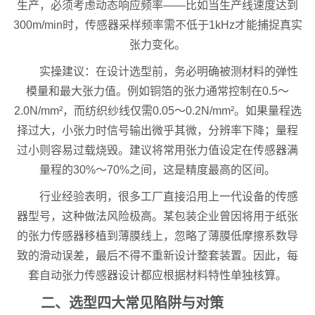
生产，必须考虑动态响应频率——比如当生产线速度达到
300m/min时，传感器采样频率需不低于1kHz才能捕捉真实
张力变化。
实操建议：在设计选型前，务必明确被测材料的弹性
模量和最大张力值。例如铜箔的张力通常控制在0.5～
2.0N/mm²，而纺织纱线仅需0.05～0.2N/mm²。如果量程选
择过大，小张力时信号输出微乎其微，分辨率下降；量程
过小则容易过载烧毁。建议将常用张力值设定在传感器满
量程的30%～70%之间，这是精度最高的区间。
行业经验表明，很多工厂直接沿用上一代设备的传感
器型号，这种做法风险极高。某包装企业曾因将用于纸张
的张力传感器移植到薄膜线上，忽略了薄膜低摩擦系数导
致的滑动误差，最后不得不重新设计整套装置。因此，每
套自动张力传感器设计都应根据材料特性单独核算。
二、选型四大常见陷阱与对策