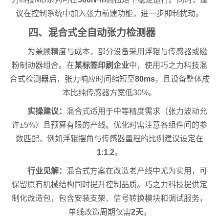
议在控制系统中加入张力前馈功能，进一步抑制扰动。
四、混合式全自动张力检测器
为兼顾精度与成本，部分设备采用浮辊与传感器或磁
粉制动器组合。在
某标签印刷企业
中，使用巧之力科技混
合式检测器后，张力响应时间缩短至
80ms
，且设备整体成
本比纯传感器方案低30%。
实操建议：
混合式适用于中等精度需求（张力波动允
许±5%）且预算有限的产线。优化时需注意各组件间的参
数匹配，例如浮辊摆角与传感器量程的比例建议设定在
1:1.2
。
行业见解：
混合式方案在改造老产线中尤为实用，可
保留原有机械结构同时提升控制品质。巧之力科技提供定
制化改造包，包含安装支架、信号转换模块和调试服务，
单线改造周期仅需
2天
。