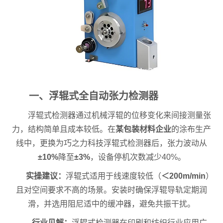
一、浮辊式全自动张力检测器
浮辊式检测器通过机械浮辊的位移变化来间接测量张
力，结构简单且成本较低。在
某包装材料企业
的涂布生产
线中，更换为巧之力科技浮辊式检测器后，张力波动从
±10%
降至
±3%
，设备停机次数减少40%。
实操建议：
浮辊式适用于线速度较低（
＜200m/min
）
且对空间要求不高的场景。安装时确保浮辊导轨定期润
滑，并选用阻尼适中的缓冲器，避免共振干扰。
行业见解：
浮辊式检测器在印刷和纺织行业应用广