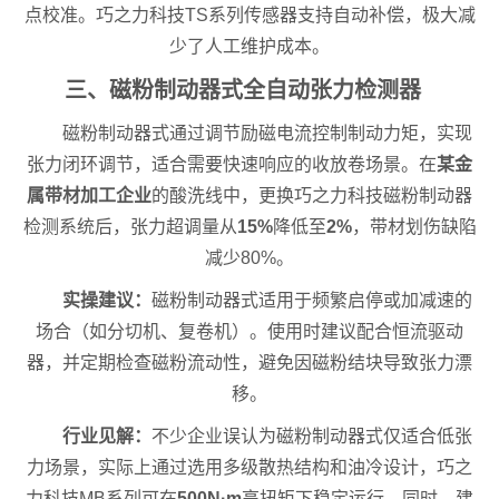
点校准。巧之力科技TS系列传感器支持自动补偿，极大减
少了人工维护成本。
三、磁粉制动器式全自动张力检测器
磁粉制动器式通过调节励磁电流控制制动力矩，实现
张力闭环调节，适合需要快速响应的收放卷场景。在
某金
属带材加工企业
的酸洗线中，更换巧之力科技磁粉制动器
检测系统后，张力超调量从
15%
降低至
2%
，带材划伤缺陷
减少80%。
实操建议：
磁粉制动器式适用于频繁启停或加减速的
场合（如分切机、复卷机）。使用时建议配合恒流驱动
器，并定期检查磁粉流动性，避免因磁粉结块导致张力漂
移。
行业见解：
不少企业误认为磁粉制动器式仅适合低张
力场景，实际上通过选用多级散热结构和油冷设计，巧之
力科技MB系列可在
500N·m
高扭矩下稳定运行。同时，建