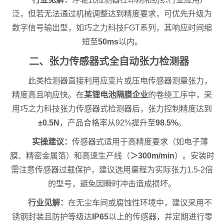
泛，但若无法通过机械调整达到精度要求，可优先升级为
数字信号输出型，如巧之力科技FGT系列，其响应时间缩
短至
50ms
以内。
二、张力传感器式全自动张力检测器
此类检测器直接利用应变片或压电传感器测量张力，
精度高且响应快。在
某锂电池隔膜企业
的卷绕工序中，采
用巧之力科技张力传感器式检测器后，张力控制精度达到
±0.5N
，产品合格率从92%提升至
98.5%
。
实操建议：
传感器式适用于高精度要求（如电子薄
膜、精密金属箔）和高速生产线（
＞300m/min
）。安装时
需注意传感器过载保护，建议选用量程为实际张力1.5-2倍
的型号，避免因瞬时冲击造成损坏。
行业见解：
在无尘车间或腐蚀性环境中，建议采用不
锈钢封装且防护等级达
IP65
以上的传感器，并定期进行零