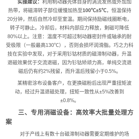
实操建议：
利用制动器壳体自身的涡流发热或外加加
热带，将磁滞转子部位缓慢加热至
100℃±5℃
，恒温保持
20分钟，然后自然冷却至室温。期间保持励磁线圈断电，
转子可静止。冷却后，材料内部应力释放，剩磁可降低
80%以上。注意：温度不可超过制动器密封件或轴承的耐
受极限（一般最高130℃），否则会损坏润滑脂。巧之力科
技在实验中发现，对于采用钐钴材质的磁滞制动器，升温
退磁效果优于交流退磁，因为钐钴矫顽力高，单纯交流退
磁后仍有约2%残留，而升温后残留小于0.5%。
某精密涂布设备客户，在更换磁粉后出现严重扭矩波
动，经过升温退磁处理，扭矩一致性从±5%改善到
±0.8%。
三、专用消磁设备：高效率大批量处理方
案
对于产线上有数十台磁滞制动器需要定期维护的场