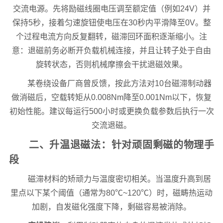
交流电源。先将励磁线圈电压调至额定值（例如24V）并
保持5秒，接着匀速旋钮使电压在30秒内平滑降至0V。整
个过程电流方向反复翻转，磁滞回环面积逐渐缩小。注
意：退磁前务必断开负载机械连接，并且让转子处于自由
旋转状态，否则机械摩擦会干扰退磁效果。
某卷绕设备厂商曾反馈，按此方法对10台磁滞制动器
做消磁后，空载转矩从0.008Nm降至0.001Nm以下，恢复
初始性能。建议每运行500小时或更换负载参数后执行一次
交流退磁。
二、升温退磁法：针对顽固剩磁的物理手
段
磁滞材料的矫顽力与温度密切相关。当温度升高到居
里点以下某个阈值（通常为80℃~120℃）时，磁畴热运动
加剧，自发磁化强度下降，剩磁容易被消除。