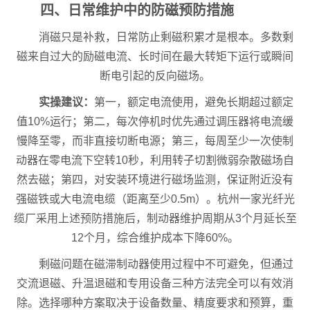
四、日常维护中的防磁预防措施
消磁只是补救，日常防止剩磁积累才是根本。多数剩
磁来自过大的励磁电流、长时间在最大转矩下运行或瞬间
断电引起的反向磁场。
实操建议：
第一，额定电流使用，避免长期超过额定
值10%运行；第二，每次停机时优先通过调压器将电流缓
慢降至零，而非直接切断电源；第三，每周至少一次使制
动器在零电流下空转10秒，利用转子切割微弱杂散磁场自
然去磁；第四，对安装环境进行磁场监测，保证附近没有
强磁铁或大电流电缆（距离至少0.5m）。杭州一家光纤光
缆厂采用上述预防措施后，制动器维护周期从3个月延长至
12个月，综合维护成本下降60%。
剩磁问题在磁滞制动器使用过程中不可避免，但通过
交流退磁、升温退磁和专用设备三种方法完全可以有效消
除。选择哪种方案取决于设备数量、精度要求和预算，重