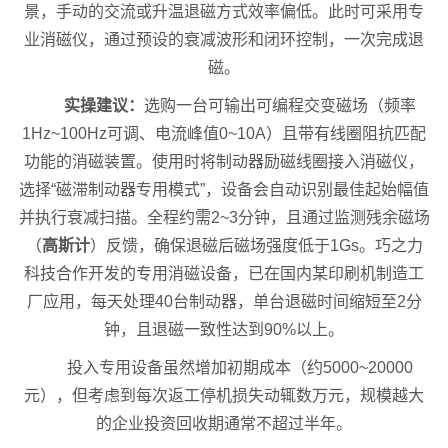
景，手动的交流或升温退磁方式效率偏低。此时可采用专
业消磁仪，通过预设的衰减波形和闭环控制，一次完成退
磁。
实操建议：
选购一台可输出可编程交变磁场（频率
1Hz~100Hz可调、电流峰值0~10A）且带有线圈阻抗匹配
功能的消磁装置。使用时将制动器励磁线圈接入消磁仪，
选择“磁滞制动器专用模式”，设备会自动识别最佳起始幅值
并执行衰减扫描。全程约需2~3分钟，且通过监测残余磁场
（
高斯计
）反馈，确保退磁后磁场强度低于1Gs。巧之力
科技合作开发的专用消磁设备，已在国内某印刷机制造工
厂应用，每天处理40台制动器，单台退磁时间缩短至2分
钟，且退磁一致性达到90%以上。
投入专用设备虽然增加初期成本（约5000~20000
元），但考虑到每次返工停机损失动辄数万元，规模越大
的企业投资回收期通常不超过半年。