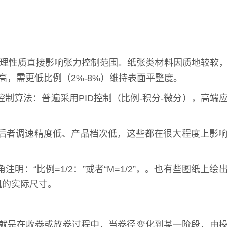
物理性质直接影响张力控制范围。纸张类材料因质地较软
高，需更低比例（2%-8%）维持表面平整度。
控制算法：普遍采用PID控制（比例-积分-微分），高端
后者调速精度低、产品档次低，这些都在很大程度上影
“比例=1/2：”或者“M=1/2”，。也有些图纸上绘
机的实际尺寸。
 就是在收卷或放卷过程中，当卷径变化到某一阶段，由