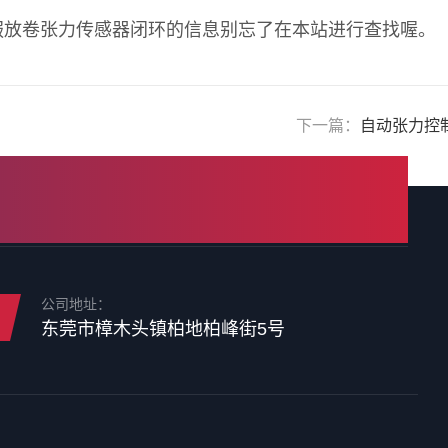
服放卷张力传感器闭环的信息别忘了在本站进行查找喔。
下一篇：
自动张力控
公司地址：
东莞市樟木头镇柏地柏峰街5号