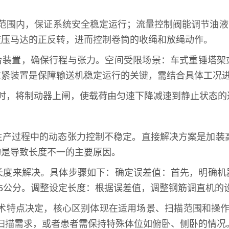
定范围内，保证系统安全稳定运行；流量控制阀能调节油
液压马达的正反转，进而控制卷筒的收绳和放绳动作。
联合装置，确保行程与张力。空间受限场景：车式重锤塔
拉紧装置是保障输送机稳定运行的关键，需结合具体工况
时，将制动器上闸，使载荷由匀速下降减速到静止状态的
生产过程中的动态张力控制不稳定。直接解决方案是加装
动是导致长度不一的主要原因。
长度来解决。具体步骤如下：确定误差值：首先，明确机
为5公分。调整设定长度：根据误差值，调整钢筋调直机的
术特点决定，核心区别体现在适用场景、扫描范围和操作效
范围扫描需求，或者患者需保持特殊体位如俯卧、侧卧的情况