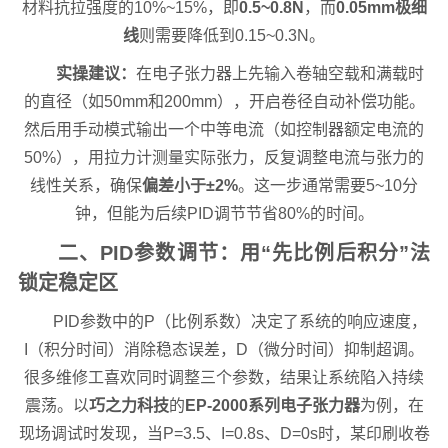
材料抗拉强度的10%~15%，即
0.5~0.8N
，而
0.05mm极细
线
则需要降低到0.15~0.3N。
实操建议：
在电子张力器上先输入卷轴空载和满载时
的直径（如50mm和200mm），开启卷径自动补偿功能。
然后用手动模式输出一个中等电流（如控制器额定电流的
50%），用拉力计测量实际张力，反复调整电流与张力的
线性关系，确保
偏差小于±2%
。这一步通常需要5~10分
钟，但能为后续PID调节节省80%的时间。
二、PID参数调节：用“先比例后积分”法
锁定稳定区
PID参数中的P（比例系数）决定了系统的响应速度，
I（积分时间）消除稳态误差，D（微分时间）抑制超调。
很多维修工喜欢同时调整三个参数，结果让系统陷入持续
震荡。以
巧之力科技
的
EP-2000系列电子张力器
为例，在
现场调试时发现，当P=3.5、I=0.8s、D=0s时，某印刷收卷