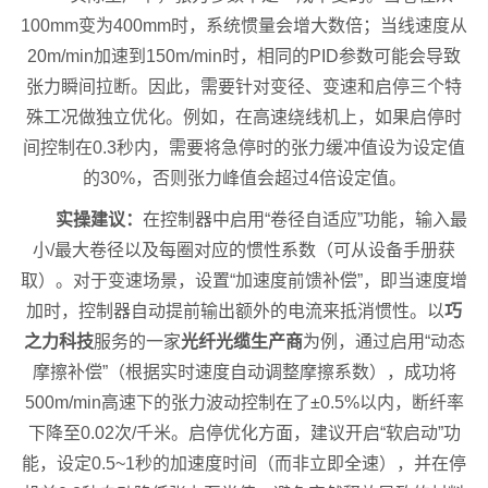
100mm变为400mm时，系统惯量会增大数倍；当线速度从
20m/min加速到150m/min时，相同的PID参数可能会导致
张力瞬间拉断。因此，需要针对变径、变速和启停三个特
殊工况做独立优化。例如，在高速绕线机上，如果启停时
间控制在0.3秒内，需要将急停时的张力缓冲值设为设定值
的30%，否则张力峰值会超过4倍设定值。
实操建议：
在控制器中启用“卷径自适应”功能，输入最
小/最大卷径以及每圈对应的惯性系数（可从设备手册获
取）。对于变速场景，设置“加速度前馈补偿”，即当速度增
加时，控制器自动提前输出额外的电流来抵消惯性。以
巧
之力科技
服务的一家
光纤光缆生产商
为例，通过启用“动态
摩擦补偿”（根据实时速度自动调整摩擦系数），成功将
500m/min高速下的张力波动控制在了±0.5%以内，断纤率
下降至0.02次/千米。启停优化方面，建议开启“软启动”功
能，设定0.5~1秒的加速度时间（而非立即全速），并在停