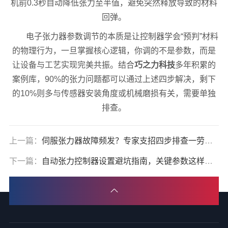
机前0.3秒自动降低张力至半值，避免突然释放导致的材料
回弹。
电子张力器参数调节的本质是让控制器学会“预判”材料
的物理行为，一旦掌握核心逻辑，你调的不是参数，而是
让设备与工艺实现完美共振。结合
巧之力科技
多年积累的
案例库，90%的张力问题都可以通过上述四步解决，剩下
的10%则多与传感器安装角度或机械磨损有关，需要单独
排查。
上一篇：
伺服张力器故障频发？专家支招四步排查一劳永逸
下一篇：
自动张力控制器设置避坑指南，关键参数这样调效率翻倍