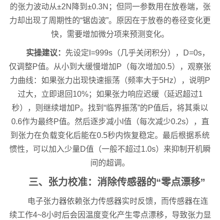
的张力波动从±2N降到±0.3N；但同一参数用在放卷端，张
力却出现了周期性的“锯齿波”。原因在于放卷的卷径变化更
快，需要增加微分项来预测变化。
实操建议：
先设定I=999s（几乎关闭积分），D=0s，
仅调整P值。从小到大缓慢增加P（每次增加0.5），观察张
力曲线：如果张力出现快速振荡（频率大于5Hz），说明P
过大，立即退回10%；如果张力响应迟缓（延迟超过1
秒），则继续增加P。找到“临界振荡”的P值后，将其乘以
0.6作为最终P值。然后逐步减小I值（每次减少0.2s），直
到张力在负载变化后能在0.5秒内恢复稳定。最后根据系统
惯性，可以加入少量D值（一般不超过1.0s）来抑制开机瞬
间的超调。
三、张力校准：消除传感器的“零点漂移”
电子张力器依赖张力传感器实时反馈，而传感器在连
续工作4~8小时后会因温度变化产生零点漂移，导致张力显