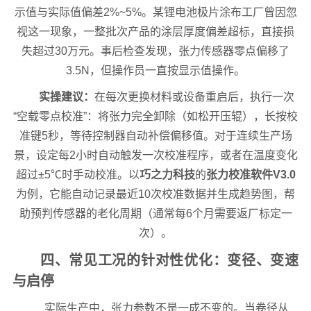
示值与实际值偏差2%~5%。某锂电池极片涂布工厂曾因忽
视这一现象，一整批次产品的涂层厚度偏差超标，直接损
失超过30万元。事后检查发现，张力传感器零点偏移了
3.5N，但操作员一直按显示值操作。
实操建议：
在每次更换材料或设备重启后，执行一次
“空载零点校准”：将张力完全卸除（如松开压辊），长按校
准键5秒，等待控制器自动补偿偏移值。对于连续生产场
景，设定每2小时自动触发一次校准程序，或者在温度变化
超过±5℃时手动校准。以
巧之力科技
的
张力校准软件V3.0
为例，它能自动记录最近10次校准数据并生成趋势图，帮
助预判传感器的老化周期（通常每6个月需要返厂标定一
次）。
四、常见工况的针对性优化：变径、变速
与启停
实际生产中，张力参数不是一成不变的。当卷径从