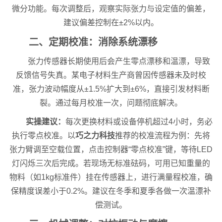
微分功能。每次调整后，观察实际张力与设定值的偏差，
建议偏差控制在±2%以内。
二、定期校准：消除系统漂移
张力传感器长期使用后会产生零点漂移和温漂，导致
反馈信号失真。某电子材料生产商曾因传感器未及时校
准，张力波动幅度从±1.5%扩大到±6%，直接引发材料断
裂。通过每月校准一次，问题彻底解决。
实操建议：
每次更换材料或设备停机超过4小时，务必
执行零点校准。以
巧之力科技
推荐的校准流程为例：先将
张力臂调至空载位置，点击控制器“零点校准”键，等待LED
灯闪烁三次后完成。若现场无标准砝码，可用已知重量的
物料（如1kg标准件）挂在传感器上，进行满量程校准，确
保精度误差小于0.2%。建议在冬季和夏季各做一次温漂补
偿测试。