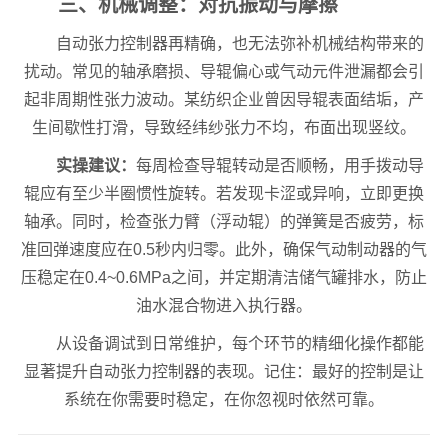
三、机械调整：对抗振动与摩擦
自动张力控制器再精确，也无法弥补机械结构带来的
扰动。常见的轴承磨损、导辊偏心或气动元件泄漏都会引
起非周期性张力波动。某纺织企业曾因导辊表面结垢，产
生间歇性打滑，导致经纬纱张力不均，布面出现竖纹。
实操建议：
每周检查导辊转动是否顺畅，用手拨动导
辊应有至少半圈惯性旋转。若发现卡涩或异响，立即更换
轴承。同时，检查张力臂（浮动辊）的弹簧是否疲劳，标
准回弹速度应在0.5秒内归零。此外，确保气动制动器的气
压稳定在0.4~0.6MPa之间，并定期清洁储气罐排水，防止
油水混合物进入执行器。
从设备调试到日常维护，每个环节的精细化操作都能
显著提升自动张力控制器的表现。记住：最好的控制是让
系统在你需要时稳定，在你忽视时依然可靠。