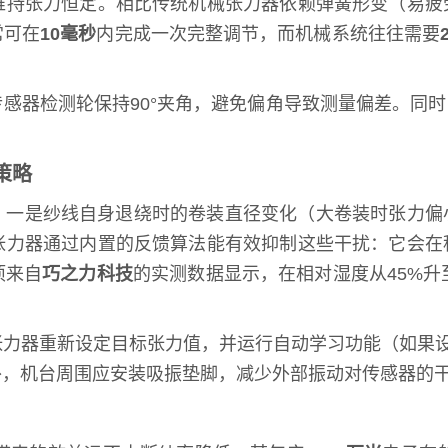
维持张力恒定。相比传统机械张力器依赖弹簧形变（易疲
常可在
10毫秒
内完成一次完整调节，而机械系统往往需要
感器检测轮保持90°夹角，避免偏角导致测量偏差。同
。
策略
：一是纱线自身退绕时的卷装直径变化（大卷装时张力偏
张力器通过内置的反馈算法能有效抑制这些干扰：它会在
项来自
巧之力科技
的实测数据显示，在相对湿度从45%升至
力器重新设定目标张力值，并运行自动学习功能（如果设
外，机台周围应安装吸振垫脚，减少外部振动对传感器的