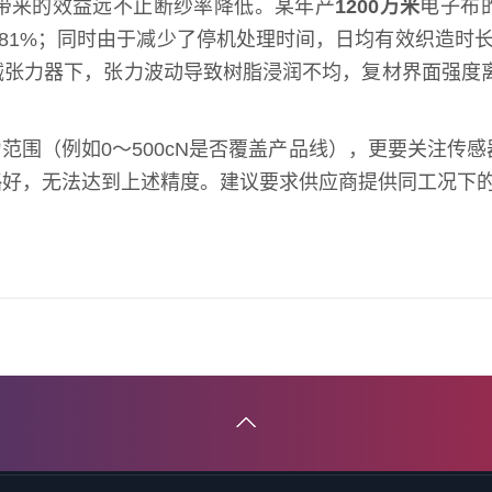
带来的效益远不止断纱率降低。某年产
1200万米
电子布
81%；同时由于减少了停机处理时间，日均有效织造时
张力器下，张力波动导致树脂浸润不均，复材界面强度离
围（例如0～500cN是否覆盖产品线），更要关注传感器
略好，无法达到上述精度。建议要求供应商提供同工况下