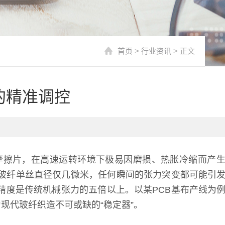
首页
>
行业资讯
> 正文
的精准调控
摩擦片，在高速运转环境下极易因磨损、热胀冷缩而产
为玻纤单丝直径仅几微米，任何瞬间的张力突变都可能引
精度是传统机械张力的五倍以上。以某PCB基布产线为
为现代玻纤织造不可或缺的“稳定器”。