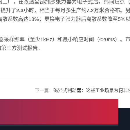
的工厂，在改造全部纬纱张力器为电子式后，纬向疵点
长提升了
2.3小时
，相当于每月多生产约
7.2万米
合格布。
散系数高达18%；更换电子张力器后离散系数降至5%
采样频率（至少1kHz）和最小响应时间（≤20ms）。
的第三方测试报告。
下一篇：
磁滞式制动器：这些工业场景为何非