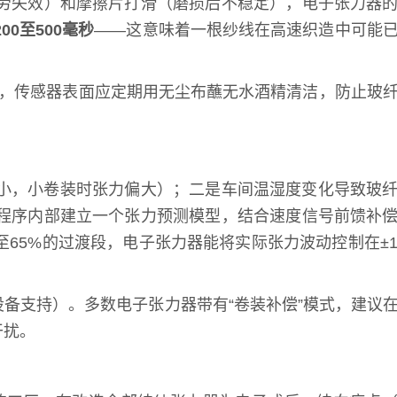
劳失效）和摩擦片打滑（磨损后不稳定），电子张力器
200至500毫秒
——这意味着一根纱线在高速织造中可能
时，传感器表面应定期用无尘布蘸无水酒精清洁，防止玻
小，小卷装时张力偏大）；二是车间温湿度变化导致玻
程序内部建立一个张力预测模型，结合速度信号前馈补
65%的过渡段，电子张力器能将实际张力波动控制在±1.
备支持）。多数电子张力器带有“卷装补偿”模式，建议
干扰。