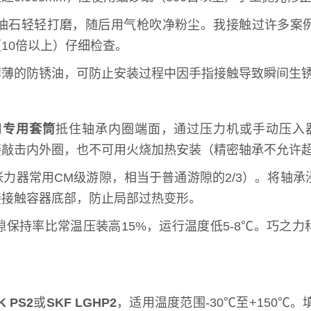
石轻轻打磨，随后用气枪吹净粉尘。我接触过许多案例，
10倍以上）仔细检查。
薄薄的防锈油，可防止安装过程中因手指接触导致瞬间生
用
专用套筒
抵住轴承内圈端面，通过压力机或手动压入器
接敲击内外圈，也不可用火烧加热安装（精密轴承不允许超
力器常用CM级游隙，相当于普通游隙的2/3）。将轴承
接接触容器底部，防止局部过热变形。
保持率比常温压装高15%，运行温度低5-8℃。巧之
K PS2
或
SKF LGHP2
，适用温度范围-30℃至+150℃