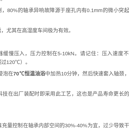
80%的轴承异响故障源于座孔内有0.1mm的微小突
锈，尤其在高湿度车间极为有效。
缓慢压入，压力控制在5-10kN。请记住：压入速度
过120℃）。
浸泡在
70℃恒温油浴
中加热10分钟，然后快速套入轴颈
力科技在出厂装配时即采用此工艺，这也是产品寿命更长
。填充量控制在轴承内部空间的30%-40%为宜，过少导致