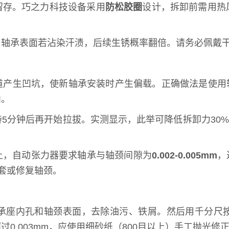
留存。巧之力科技设备采用
防松胶圈
设计，拆卸前需用热风
，轴承表面若沾染汗渍，后续生锈概率翻倍。请务必佩戴
道产生凹坑，使新轴承安装时产生偏载。正确做法是使用
内。
5分钟后再开始拉拔。实测显示，此举可降低拆卸力30%
上，自动张力器要求轴承与轴颈间隙为
0.002-0.005mm
，
轴套或修复轴颈。
承座内孔和轴颈表面，去除油污、铁屑。然后用千分尺
0.003mm，应使用细砂纸（800目以上）手工抛光修