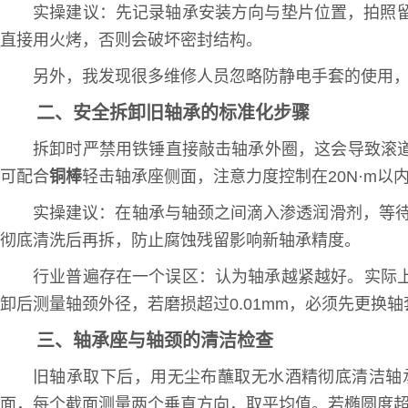
实操建议：先记录轴承安装方向与垫片位置，拍照
直接用火烤，否则会破坏密封结构。
另外，我发现很多维修人员忽略防静电手套的使用
二、安全拆卸旧轴承的标准化步骤
拆卸时严禁用铁锤直接敲击轴承外圈，这会导致滚
可配合
铜棒
轻击轴承座侧面，注意力度控制在20N·m以
实操建议：在轴承与轴颈之间滴入渗透润滑剂，等待
彻底清洗后再拆，防止腐蚀残留影响新轴承精度。
行业普遍存在一个误区：认为轴承越紧越好。实际
卸后测量轴颈外径，若磨损超过0.01mm，必须先更换
三、轴承座与轴颈的清洁检查
旧轴承取下后，用无尘布蘸取无水酒精彻底清洁轴
面，每个截面测量两个垂直方向，取平均值。若椭圆度超过