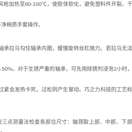
枪加热至80-100℃，使胶体软化，避免塑料件开裂。
干净棉质手套操作。
轴承拉马勾住轴承内圈，缓慢旋转丝杠施力。若拉马无
-50%。对于生锈严重的轴承，可先用除锈剂浸泡2小时
过紧会发热卡死，过松则产生窜动。巧之力科技的工艺
按三点测量法检查各部位尺寸：轴颈取上部、中部、下
正。