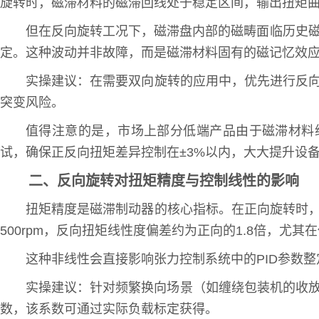
旋转时，磁滞材料的磁滞回线处于稳定区间，输出扭矩
但在反向旋转工况下，磁滞盘内部的磁畴面临历史
定。这种波动并非故障，而是磁滞材料固有的磁记忆效
实操建议：在需要双向旋转的应用中，优先进行反
突变风险。
值得注意的是，市场上部分低端产品由于磁滞材料
试，确保正反向扭矩差异控制在±3%以内，大大提升设
二、反向旋转对扭矩精度与控制线性的影响
扭矩精度是磁滞制动器的核心指标。在正向旋转时
500rpm，反向扭矩线性度偏差约为正向的1.8倍，尤其在
这种非线性会直接影响张力控制系统中的PID参数
实操建议：针对频繁换向场景（如缠绕包装机的收放卷
数，该系数可通过实际负载标定获得。