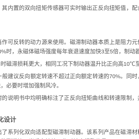
，其内置的双向扭矩传感器可实时输出正反向扭矩值，配
当作可反转的动力源来使用。磁滞制动器本质上是阻力元
%时，永磁体磁场强度每年衰退速度加快3至5倍，制动器
时磁滞损耗更大，相同工况下制动器温升比正向高10℃至
般建议反向额定转速不超过正向额定转速的70%。同时，
触，必要时增加强制风冷。
附的说明书中均明确标注了正反向扭矩曲线和转速限制，
化设计
出了系列化双向适配型磁滞制动器。该系列产品在磁滞材