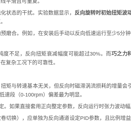
曲线平滑且可重复。
磁化状态的干扰。实验数据显示，
反向旋转时初始扭矩波动
应。
向预磨合。例如，在安装后手动以反向低速运行至少5分
纯度不足，反向扭矩衰减幅度可能超过30%。而
巧之力
备在复杂工况下的可靠性。
，扭矩与转速基本无关，但反向时磁滞涡流损耗的增量会
低速段（0-100rpm）偏差最为明显。
整定。如果直接套用正向整定参数，反向运行时张力波动幅
切换），应单独为反向通道设定PID参数，且比例增益建