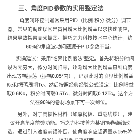
三、角度PID参数的实用整定法
角度闭环控制通常采用PID（比例-积分-微分）调节
器。常见的调速误区是盲目增大比例增益以求快速响应，
结果导致摆臂高频振荡。据巧之力科技技术中心统计，约
60%
的角度波动问题源于PID参数不当。
实操建议：采用“临界比例度法”整定。首先将积分时间
设为无穷大，微分时间归零，逐渐增大比例增益直到角度
出现等幅振荡（振幅
0.05°
内），记录此时的临界比例增益
Kc
和振荡周期
Tc
。然后按照经典经验公式设定：比例增益
取
0.6Kc
，积分时间取
0.5Tc
，微分时间取
0.12Tc
。这个方
法在
90%
的卷材场景下可一次到位。
另外，对于高惯性材料（如厚钢板、重载线缆），建
议开启角度前馈功能。巧之力科技曾为某铜箔卷绕线改
造，通过引入速度前馈补偿，使角度响应超调量从
15%
降