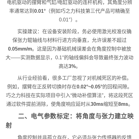
电机驱动的摆臂和气缸/电缸驱动的连杆机构，其角度分辨
率通常达到
0.01°
（例如巧之力科技第三代产品可精确至
0.01°）。
实操建议：在设备安装阶段，务必使用激光校准仪确
保张力辊轴线与材料行进方向垂直，允许误差不超过
0.05mm/m
。这是因为基础机械误差会在角度控制中被放
大——实测数据显示，0.1°的轴线偏斜会导致最终张力波动
高达
3%
。
从行业经验看，很多工厂忽视了对机械死区的补偿。
例如，摆臂在正反转切换时存在
0.02°~0.05°
的回程间隙。
巧之力科技在实际项目中引入“微动补偿算法”，将这段死区
通过软件提前消除，使角度响应延时从
30ms
缩短至
8ms
。
二、电气参数标定：将角度与张力建立映
射
角度控制并非孤立存在，它必须与张力传感器的反馈