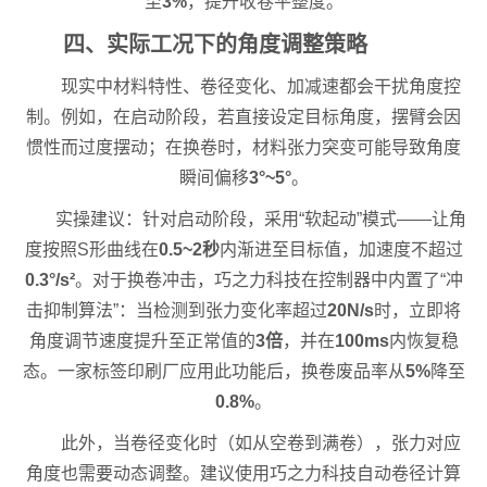
至
3%
，提升收卷平整度。
四、实际工况下的角度调整策略
现实中材料特性、卷径变化、加减速都会干扰角度控
制。例如，在启动阶段，若直接设定目标角度，摆臂会因
惯性而过度摆动；在换卷时，材料张力突变可能导致角度
瞬间偏移
3°~5°
。
实操建议：针对启动阶段，采用“软起动”模式——让角
度按照S形曲线在
0.5~2秒
内渐进至目标值，加速度不超过
0.3°/s²
。对于换卷冲击，巧之力科技在控制器中内置了“冲
击抑制算法”：当检测到张力变化率超过
20N/s
时，立即将
角度调节速度提升至正常值的
3倍
，并在
100ms
内恢复稳
态。一家标签印刷厂应用此功能后，换卷废品率从
5%
降至
0.8%
。
此外，当卷径变化时（如从空卷到满卷），张力对应
角度也需要动态调整。建议使用巧之力科技自动卷径计算