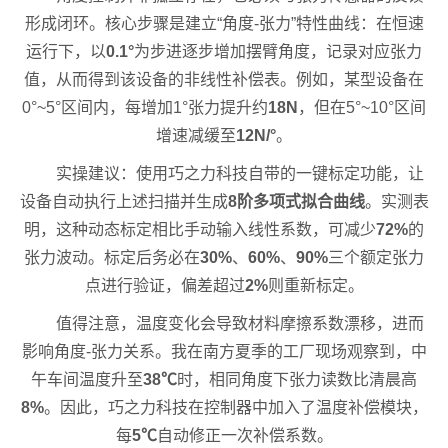
形成闭环。核心步骤是建立“角度-张力”特性曲线：在恒速
运行下，以
0.1°
为步进逐步增加摆臂角度，记录对应张力
值，从而得到该设备的非线性补偿表。例如，某型设备在
0°~5°区间内，每增加1°张力提升约
18N
，但在5°~10°区间
增速减缓至
12N/°
。
实操建议：使用巧之力科技自带的一键标定功能，让
设备自动执行上述扫描并生成
8阶多项式拟合曲线
。实测表
明，这种动态标定相比手动输入线性系数，可减少
72%
的
张力波动。标定后务必在
30%
、
60%
、
90%
三个额定张力
点进行验证，偏差超过
2%
则重新标定。
值得注意，温度变化会导致材料摩擦系数漂移，进而
影响角度-张力关系。我在南方夏季的工厂现场观察到，中
午车间温度升至
38℃
时，相同角度下张力读数比清晨高
8%
。因此，巧之力科技在控制器中加入了温度补偿模块，
每
5℃
自动修正一次补偿系数。