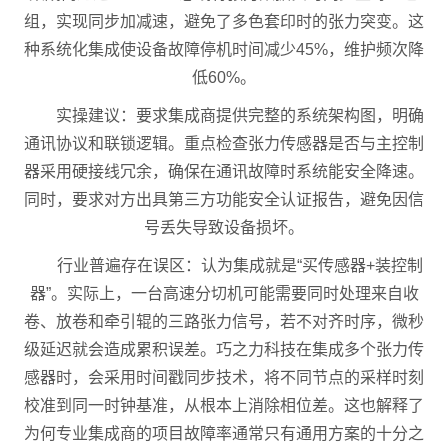
组，实现同步加减速，避免了多色套印时的张力突变。这
种系统化集成使设备故障停机时间减少45%，维护频次降
低60%。
实操建议：要求集成商提供完整的系统架构图，明确
通讯协议和联锁逻辑。重点检查张力传感器是否与主控制
器采用硬接线冗余，确保在通讯故障时系统能安全降速。
同时，要求对方出具第三方功能安全认证报告，避免因信
号丢失导致设备损坏。
行业普遍存在误区：认为集成就是“买传感器+装控制
器”。实际上，一台高速分切机可能需要同时处理来自收
卷、放卷和牵引辊的三路张力信号，若不对齐时序，微秒
级延迟就会造成累积误差。巧之力科技在集成多个张力传
感器时，会采用时间戳同步技术，将不同节点的采样时刻
校准到同一时钟基准，从根本上消除相位差。这也解释了
为何专业集成商的项目故障率通常只有通用方案的十分之